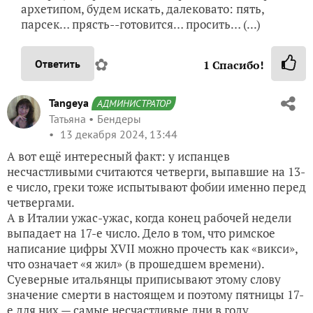
архетипом, будем искать, далековато: пять,
парсек… прясть--готовится… просить… (...)
✿
Ответить
1
Спасибо!
Tangeya
АДМИНИСТРАТОР
Татьяна
Бендеры
13 декабря 2024, 13:44
А вот ещё интересный факт: у испанцев
несчастливыми считаются четверги, выпавшие на 13-
е число, греки тоже испытывают фобии именно перед
четвергами.
А в Италии ужас-ужас, когда конец рабочей недели
выпадает на 17-е число. Дело в том, что римское
написание цифры XVII можно прочесть как «викси»,
что означает «я жил» (в прошедшем времени).
Суеверные итальянцы приписывают этому слову
значение смерти в настоящем и поэтому пятницы 17-
е для них — самые несчастливые дни в году.