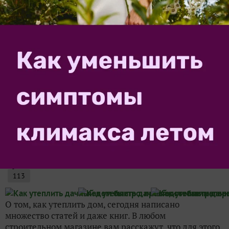
5 распространенных мифов о зимнем
укрытии растений
79
Зимой даже выносливым растениям бывает нелегко,
особенно в последние годы. Погода стала совсем
непредсказуемой, защищать свой сад от ее капризов
все труднее. Да и всегда ли мы располагаем
надежной информацией о том, как правильно
укрывать растения...
MarinaGerasimenko
9 ноября 2014, 17:59
Как утеплить дачный дом быстро,
просто и с минимальным бюджетом
113
О том, как утеплить дом, сегодня написано
множество статей и даже книг. В любом
строительном магазине вам расскажут, что для этого