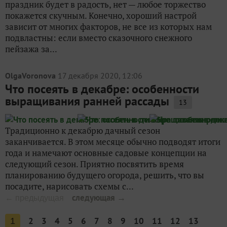
праздник будет в радость, нет — любое торжество
покажется скучным. Конечно, хороший настрой
зависит от многих факторов, не все из которых нам
подвластны: если вместо сказочного снежного
пейзажа за...
OlgaVoronova
17 декабря 2020, 12:06
Что посеять в декабре: особенности
выращивания ранней рассады
13
Традиционно к декабрю дачный сезон
заканчивается. В этом месяце обычно подводят итоги
года и намечают основные садовые концепции на
следующий сезон. Приятно посвятить время
планированию будущего огорода, решить, что вы
посадите, нарисовать схемы с...
следующая →
← предыдущая
2
3
4
5
6
7
8
9
10
11
12
13
1