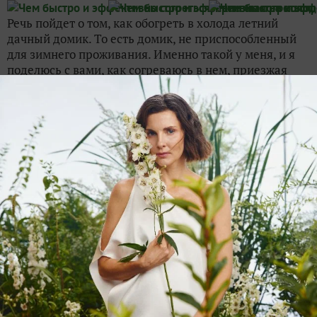
Речь пойдет о том, как обогреть в холода летний
дачный домик. То есть домик, не приспособленный
для зимнего проживания. Именно такой у меня, и я
поделюсь с вами, как согреваюсь в нем, приезжая
зимой на дачу. Как быстро и эффективно согреть...
MarinaGerasimenko
12 января 2014, 13:38
7 идей несложных птичьих кормушек
96
Хоть зима в последние годы и не отличается суровым
нравом, пропитания для птиц все равно в это время
года не хватает. Пернатые охотно слетаются на
предложенное угощение, и наблюдать за синичками,
снегирями, воробьями возле кормушки можно
часами....
Exspert
15 декабря 2013, 15:37