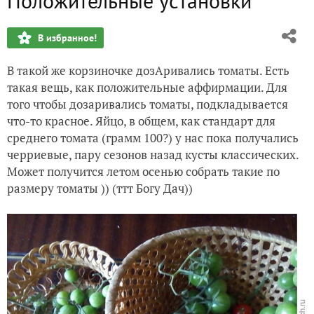
Положительные установки
Бархатцы. Восстанавливаем коллекцию
В избранное!
Кукуруза на подоконнике и в ОГ
В такой же корзиночке дозАривались томаты. Есть
Патиссон
такая вещь, как положительные аффирмации. Для
того чтобы дозаривались томаты, подкладывается
Томаты и перцы предпасхальные
что-то красное. Яйцо, в общем, как стандарт для
среднего томата (грамм 100?) у нас пока получались
Перцы. Черенкование
черриевые, пару сезонов назад кусты классических.
Может получится летом осенью собрать такие по
размеру томаты )) (ттт Богу Дач))