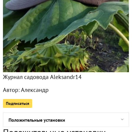
Все публикации
1118
Сейчас обсуждают
Перцы: майский урожай
Цветы на клумбе (петунии?)
Журнал садовода Aleksandr14
Осы: новая семья защитников
Автор:
Александр
Ирисы, тюльпаны - аналог тыквокабачков
Подписаться
Весна на клумбах
Положительные установки