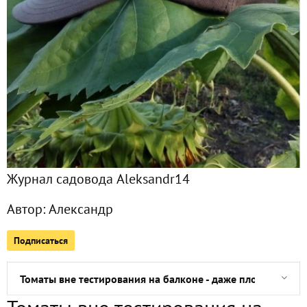
Все публикации
1118
Сейчас обсуждают
1 сентября
Начало сентября и сезона дождей. Тыквокабачки и яблок
Журнал садовода Aleksandr14
Конец августа 2021: завершение основного сезона
Автор:
Александр
Продолжение грибного сезона
Подписаться
Разрешилась загадка огурцов
Томаты вне тестирования на балконе - даже плоды уже по