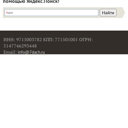
помощью Яндекс.Поиск!
ИНН: 9715003782 КПП: 771501001 ОГРН:
5147746293448
Email:
info@7dach.ru
Тел: +7 (916) 710-7449 (семена не продаем!)
Главная страница
Сейчас публикуют
Сейчас обсуждают
Дачные вопросы
Помощь
Все товары
Все фото
Все вопросы
Все статьи