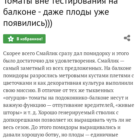
Томаты вне тестирования на
Яблоки
балконе - даже плоды уже
Открыт грибной сезон
появились)))
Последний этап тестирования плавно переходит в первы
В избранное!
В тему "Как добиться повышения плодоношения огурцов"
Скорее всего Смайлик сразу дал помидорку и этого
было достаточно для удовлетворения. Смайлик —
Яблоки))
самый заметный из всех предложенных. На балконе
помидоры разрослись метровыми кустами плетями с
цветочками и как декоративная культура выполнили
свою миссию. В отличие от тех же тыквенных
«огурцов» томаты на подоконнико-балконе несут и
важную функцию — отпугивание вредителей, «живые
шторы» и т. д. Хорошо генерируемый стволик с
допкорешками позволяет их выращивать чуть ли не
весь сезон. До этого помидоры выращивались и
давали хорошую ботву, но плоды — единичные