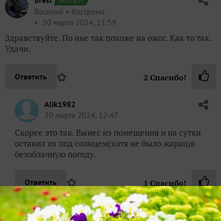
orest
ЭКСПЕРТ
Василий
Кострома
30 марта 2024, 11:59
Здравствуйте. По ине так похоже на ожог. Как то так.
Удачи.
✿
Ответить
2
Спасибо!
Alik1982
30 марта 2024, 12:47
Скорее это так. Вынес из помещения и на сутки
оставил их под солнцем(хотя не было жарко)в
безоблачную погоду.
✿
Ответить
1
Спасибо!
Пожалуйста, оставьте комментарий