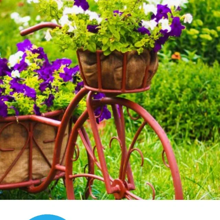
Внимание!
Если у вас есть свой вопрос, задайте его
специальной форме
отдельно, в
Ваш E-mail:
Или через:
добавить комментарий