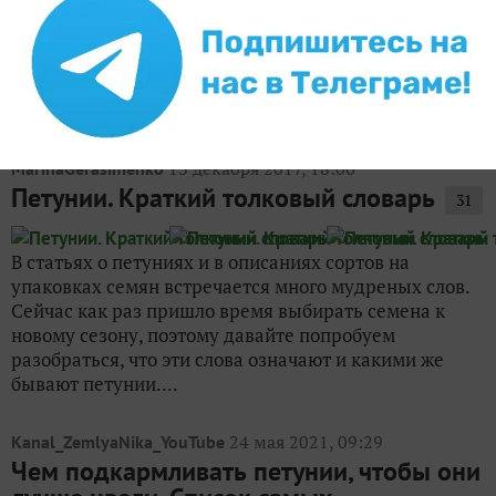
Другие записи про
петунии
13 декабря 2017, 18:06
MarinaGerasimenko
Петунии. Краткий толковый словарь
31
В статьях о петуниях и в описаниях сортов на
упаковках семян встречается много мудреных слов.
Сейчас как раз пришло время выбирать семена к
новому сезону, поэтому давайте попробуем
разобраться, что эти слова означают и какими же
бывают петунии....
24 мая 2021, 09:29
Kanal_ZemlyaNika_YouTube
Чем подкармливать петунии, чтобы они