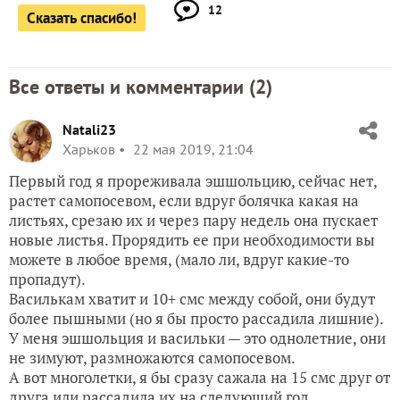
12
Сказать спасибо!
Все ответы и комментарии (
2
)
Natali23
Харьков
22 мая 2019, 21:04
Первый год я прореживала эшшольцию, сейчас нет,
растет самопосевом, если вдруг болячка какая на
листьях, срезаю их и через пару недель она пускает
новые листья. Прорядить ее при необходимости вы
можете в любое время, (мало ли, вдруг какие-то
пропадут).
Василькам хватит и 10+ смс между собой, они будут
более пышными (но я бы просто рассадила лишние).
У меня эшшольция и васильки — это однолетние, они
не зимуют, размножаются самопосевом.
А вот многолетки, я бы сразу сажала на 15 смс друг от
друга или рассадила их на следующий год.