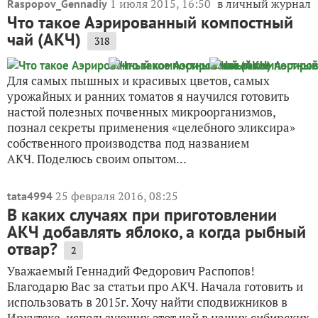
1 июля 2015, 16:50
в личный журнал
Raspopov_Gennadiy
Что такое Аэрированный компостный
чай (АКЧ)
318
Для самых пышных и красивых цветов, самых
урожайных и ранних томатов я научился готовить
настой полезных почвенных микроорганизмов,
познал секреты применения «целебного эликсира»
собственного производства под названием
АКЧ. Поделюсь своим опытом...
25 февраля 2016, 08:25
tata4994
В каких случаях при приготовлении
АКЧ добавлять яблоко, а когда рыбный
отвар?
2
Уважаемый Геннадий Федорович Распопов!
Благодарю Вас за статьи про АКЧ. Начала готовить и
использовать в 2015г. Хочу найти сподвижников в
Иркутске, использующих этот чай в наших сибирских