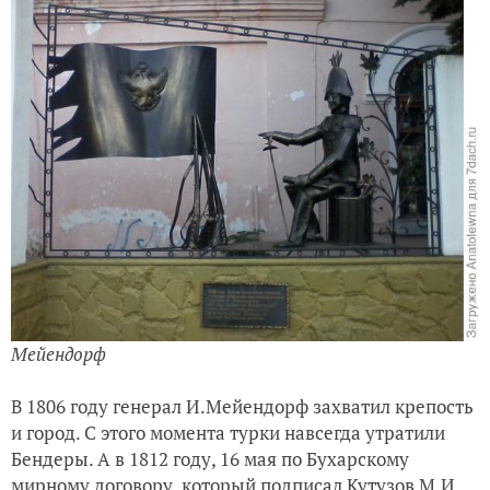
Мейендорф
В 1806 году генерал И.Мейендорф захватил крепость
и город. С этого момента турки навсегда утратили
Бендеры. А в 1812 году, 16 мая по Бухарскому
мирному договору, который подписал Кутузов М.И.,