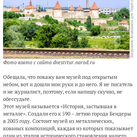
День памяти святых мучениц Веры, Надежды, Любови и м
Подарки и ещё раз подарки!
День Республики!
Августовские проводы
Фото взято с сайта dnestrtur.narod.ru
Обещала, что покажу вам музей под открытым
небом, вот и дошли мои руки и до него. Я не писатель
и не журналист, поэтому, если напишу скучно, не
обессудьте.
Этот музей называется «История, застывшая в
металле». Создали его к 590 – летию города Бендеры
в 2003 году. Состоит музей из металлических,
кованых композиций, каждая из которых показывает
один из этапов исторического становления нашего