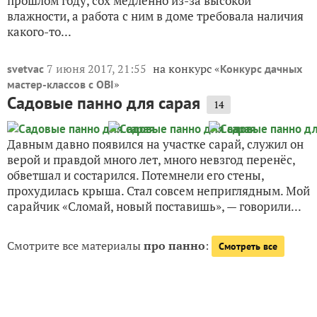
прошлом году, сох медленно из-за высокой
влажности, а работа с ним в доме требовала наличия
какого-то...
7 июня 2017, 21:55
на конкурс «
svetvac
Конкурс дачных
»
мастер-классов с OBI
Садовые панно для сарая
14
Давным давно появился на участке сарай, служил он
верой и правдой много лет, много невзгод перенёс,
обветшал и состарился. Потемнели его стены,
прохудилась крыша. Стал совсем неприглядным. Мой
сарайчик «Сломай, новый поставишь», — говорили...
Смотрите все материалы
про панно
:
Смотреть все