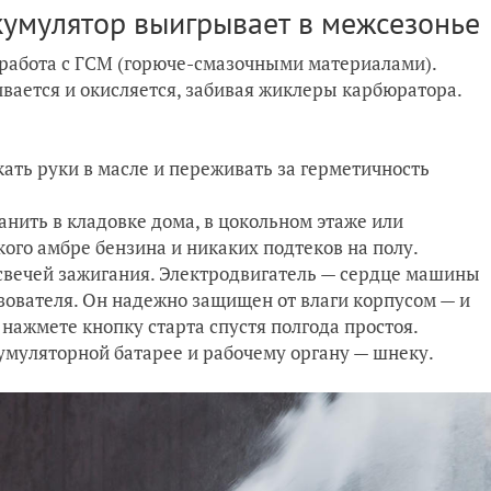
кумулятор выигрывает в межсезонье
 работа с ГСМ (горюче-смазочными материалами).
ивается и окисляется, забивая жиклеры карбюратора.
ать руки в масле и переживать за герметичность
анить в кладовке дома, в цокольном этаже или
ого амбре бензина и никаких подтеков на полу.
 свечей зажигания. Электродвигатель — сердце машины
зователя. Он надежно защищен от влаги корпусом — и
о нажмете кнопку старта спустя полгода простоя.
умуляторной батарее и рабочему органу — шнеку.