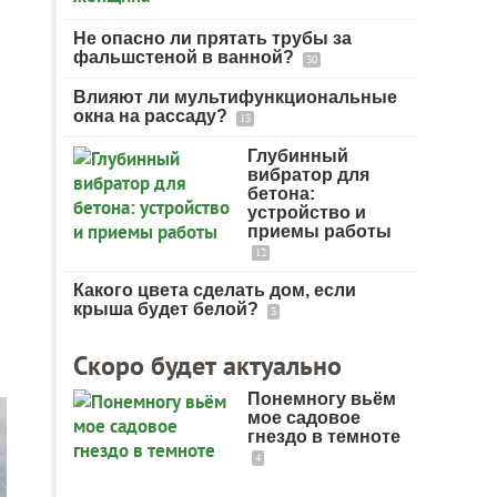
Не опасно ли прятать трубы за
фальшстеной в ванной?
30
Влияют ли мультифункциональные
окна на рассаду?
13
Глубинный
вибратор для
бетона:
устройство и
приемы работы
12
Какого цвета сделать дом, если
крыша будет белой?
3
Скоро будет актуально
Понемногу вьём
мое садовое
гнездо в темноте
4