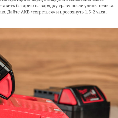
ставить батарею на зарядку сразу после улицы нельзя:
ю. Дайте АКБ «согреться» и просохнуть 1,5-2 часа,