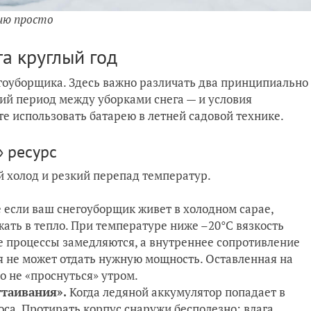
ию просто
та круглый год
гоуборщика. Здесь важно различать два принципиально
ий период между уборками снега — и условия
е использовать батарею в летней садовой технике.
» ресурс
 холод и резкий перепад температур.
если ваш снегоуборщик живет в холодном сарае,
ать в тепло. При температуре ниже –20°C вязкость
ие процессы замедляются, а внутреннее сопротивление
рея не может отдать нужную мощность. Оставленная на
о не «проснуться» утром.
ттаивания».
Когда ледяной аккумулятор попадает в
оса. Протирать корпус снаружи бесполезно: влага