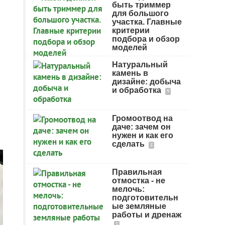
быть триммер
для большого
участка. Главные
критерии
подбора и обзор
моделей
Натуральный
камень в
дизайне: добыча
и обработка
9
Громоотвод на
даче: зачем он
нужен и как его
сделать
5
Правильная
отмостка - не
мелочь:
подготовительн
ые земляные
работы и дренаж
3