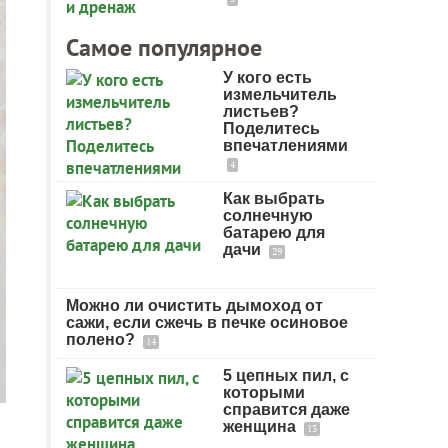
Самое популярное
У кого есть
измельчитель
листьев?
Поделитесь
впечатлениями
4
Как выбрать
солнечную
батарею для
дачи
29
Можно ли очистить дымоход от
сажи, если сжечь в печке осиновое
полено?
14
5 цепных пил, с
которыми
справится даже
женщина
13