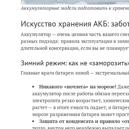
Аккумуляторные модели подготовить к хранен
Искусство хранения АКБ: забо
Аккумулятор — очень ценная часть вашего сне
разных подхода: правила эксплуатации в зимн
длительной консервации, если вы не планирует
Зимний режим: как не «заморозить
Главные враги батареи зимой — экстремальный
Никакого «ночлега» на морозе!
Даже 
аккумулятор после работы обязан переезж
электролита резко возрастает, химическ
растет — в итоге емкость падает, и бата
морозе разряженная батарея может прост
Защита от конденсата и правило «о
тепло, внутри него неизбежно выпадает р