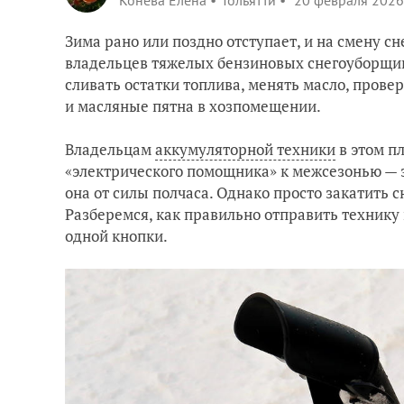
Конева Елена
Тольятти
20 февраля 2026
Зима рано или поздно отступает, и на смену 
владельцев тяжелых бензиновых снегоуборщико
сливать остатки топлива, менять масло, прове
и масляные пятна в хозпомещении.
Владельцам
аккумуляторной техники
в этом п
«электрического помощника» к межсезонью — з
она от силы полчаса. Однако просто закатить 
Разберемся, как правильно отправить технику 
одной кнопки.