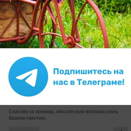
ухудшается усвоение ижелеза и магния. Это может
влиять на цветение Попробуйте алюминевые
квасцы( продают подкислитель для гортензий на их
основе) Вместе с этим опрыскивайте ферровитом и
фитоспорином по инструкции. Ферровит для
обогащения железом и для фотосинтеза а
фитоспорин прекрасное средство на основе
микроорганизмов буквально лечит растение от
вирусов
✿
Ответить
1
Спасибо!
ElenaGorbatenkova
Елена Горбатенкова
10 октября 2015, 10:34
Спасибо за помощь, обязательно воспользуюсь
Вашим советом.