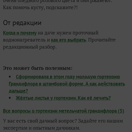
очень бледного розового цвета и они ржавеют.
Как помочь кусту, подскажите?!
От редакции
на даче нужен проточный
Когда и почему
воднонагреватель и
. Прочитайте
как его выбрать
редакционный разбор.
Это может быть полезным:
Сформировала в этом году молодую гортензию
Грандифлора в штамбовой форме. А как действовать
дальше?
Жёлтые листья у гортензии. Как её лечить?
Все вопросы о гортензии метельчатой грандифлора (5)
У вас есть свой дачный вопрос? Задайте его нашим
экспертам и опытным дачникам.