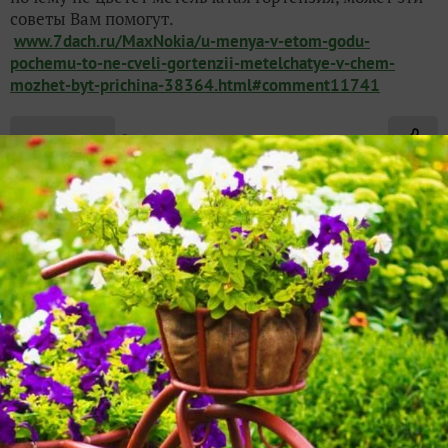
советы Вам помогут.
www.7dach.ru/MaxNokia/u-menya-v-etom-godu-
pochemu-to-ne-cveli-gortenzii-metelchatye-v-chem-
mozhet-byt-prichina-38364.html#comment11741
✿
Ответить
1
Спасибо!
ElenaGorbatenkova
Елена Горбатенкова
10 октября 2015, 10:34
Большое спасибо за подсказку!
✿
Ответить
asarina5151
8 октября 2015, 22:54
Гортензии любят кислую землю.При защелачивании