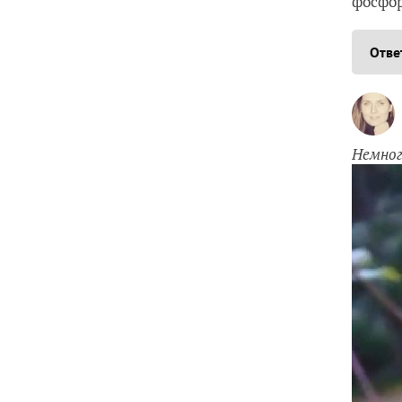
фосфор
Отве
Немног