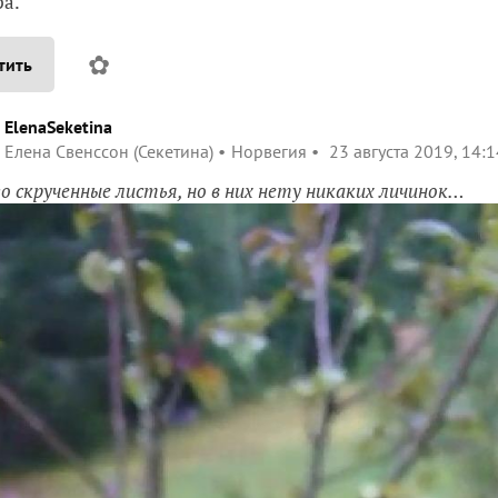
а.
✿
тить
ElenaSeketina
Елена Свенссон (Секетина)
Норвегия
23 августа 2019, 14:1
о скрученные листья, но в них нету никаких личинок…