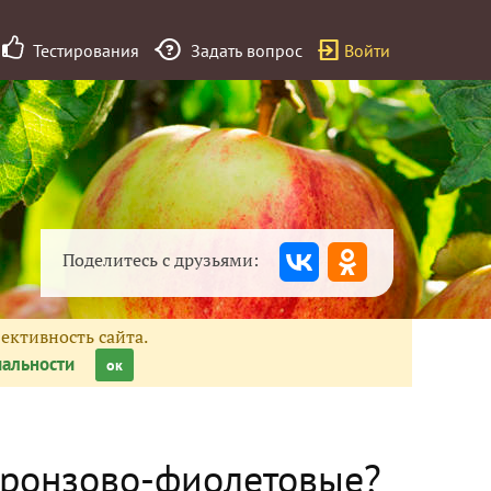
Тестирования
Задать вопрос
Войти
Поделитесь с друзьями:
ективность сайта.
альности
ок
 бронзово-фиолетовые?