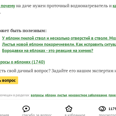
на даче нужен проточный воднонагреватель и
и почему
к
.
ожет быть полезным:
У яблони гнилой ствол и несколько отверстий в стволе. М
Листья новой яблони покоричневели. Как исправить ситу
Бородавки на яблоках - это реакция на химию?
просы о яблонях (1740)
есть свой дачный вопрос? Задайте его нашим экспертам
ь вопрос
азмещен в разделах:
вопросы
,
яблони
,
листья
,
неизвестное заболевание
,
прое
117
ариев
спасибо за вопрос
в избранное
просмотр