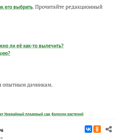
. Прочитайте редакционный
ак его выбрать
ожно ли её как-то вылечить?
ацию?
 и опытным дачникам.
кт Урожайный плодовый сад
,
болезни растений
96
ов