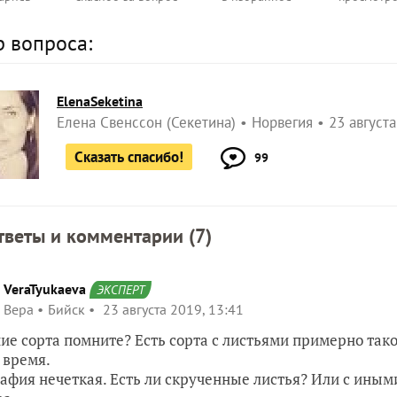
р вопроса:
ElenaSeketina
Елена Свенссон (Секетина)
Норвегия
23 августа
Сказать спасибо!
99
тветы и комментарии (
7
)
VeraTyukaeva
ЭКСПЕРТ
Вера
Бийск
23 августа 2019, 13:41
ие сорта помните? Есть сорта с листьями примерно таког
 время.
афия нечеткая. Есть ли скрученные листья? Или с ины