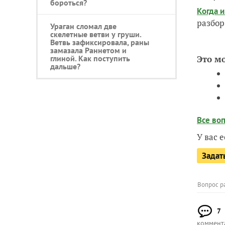
бороться?
Когда 
разбор
Ураган сломал две
скелетные ветви у груши.
Ветвь зафиксировала, раны
замазала Раннетом и
глиной. Как поступить
Это м
дальше?
Все во
У вас 
Задат
Вопрос р
7
коммент