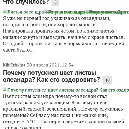
Что случилось?
8
Я уже не первый год ухаживаю за олеандрами,
посадила отростки, они хорошо выросли.
Планировала продать их летом, но к зиме листья
начали сохнуть и выпадать, начиная с краев листьев.
С задней стороны листа все нормально, а с передней
части будто...
30 апреля 2021, 12:54
KikiEzhkina
Почему потускнел цвет листвы
олеандра? Как его оздоровить?
10
Цвет листвы олеандра почему-то весной стал
тусклым, как бы усыхающим. Всю зиму стоял
красивый, свежий, зелёненький… Почему случились
перемены? Сейчас у нас пока и не жарко ещё,
сегодня +17*С... Планирую перезимовавший на моей
террасе олеандр...