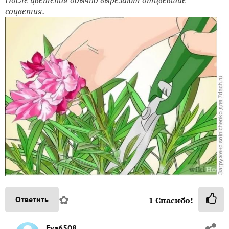
соцветия.
✿
Ответить
1
Спасибо!
Eva6508