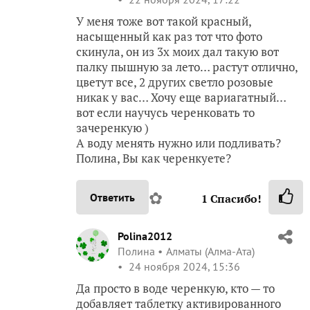
У меня тоже вот такой красный,
насыщенный как раз тот что фото
скинула, он из 3х моих дал такую вот
палку пышную за лето… растут отлично,
цветут все, 2 других светло розовые
никак у вас… Хочу еще вариагатный…
вот если научусь черенковать то
зачеренкую )
А воду менять нужно или подливать?
Полина, Вы как черенкуете?
✿
Ответить
1
Спасибо!
Polina2012
Полина
Алматы (Алма-Ата)
24 ноября 2024, 15:36
Да просто в воде черенкую, кто — то
добавляет таблетку активированного