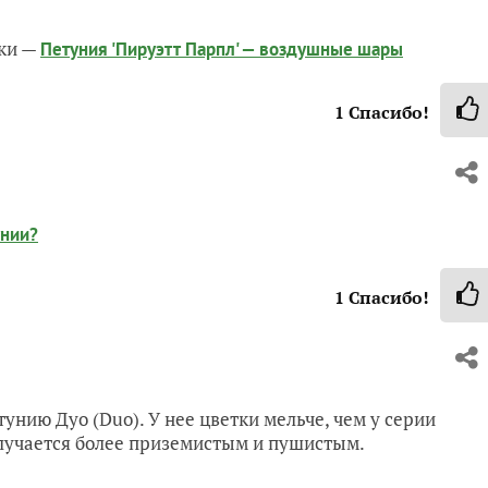
ики —
Петуния 'Пируэтт Парпл' — воздушные шары
1
Спасибо!
унии?
1
Спасибо!
нию Дуо (Duo). У нее цветки мельче, чем у серии
получается более приземистым и пушистым.