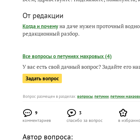
От редакции
на даче нужен проточный водно
Когда и почему
редакционный разбор.
Все вопросы о петуниях махровых (4)
У вас есть свой дачный вопрос? Задайте его 
Задать вопрос
Вопрос размещен в разделах:
вопросы
,
петунии
,
петунии махров
9
3
комментариев
спасибо за вопрос
в избранн
Автор вопроса: