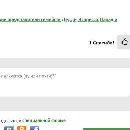
ие представители семейств Дедди, Эспрессо, Парад и
1
Спасибо!
специальной форме
отдельно, в