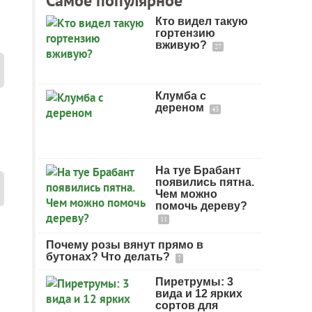
Самое популярное
Кто видел такую
гортензию
вживую?
27
Клумба с
дереном
43
На туе Брабант
появились пятна.
Чем можно
помочь дереву?
11
Почему розы вянут прямо в
бутонах? Что делать?
7
Пиретрумы: 3
вида и 12 ярких
сортов для