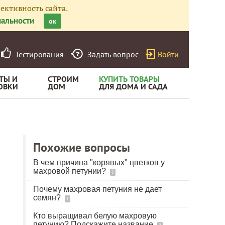
ективность сайта.
альности
ок
Тестирования
Задать вопрос
Войти
ТЫ И
СТРОИМ
КУПИТЬ ТОВАРЫ
ОВКИ
ДОМ
ДЛЯ ДОМА И САДА
Похожие вопросы
В чем причина "корявых" цветков у
махровой петунии?
1
Почему махровая петуния не дает
семян?
1
Кто выращивал белую махровую
петунию? Подскажите название