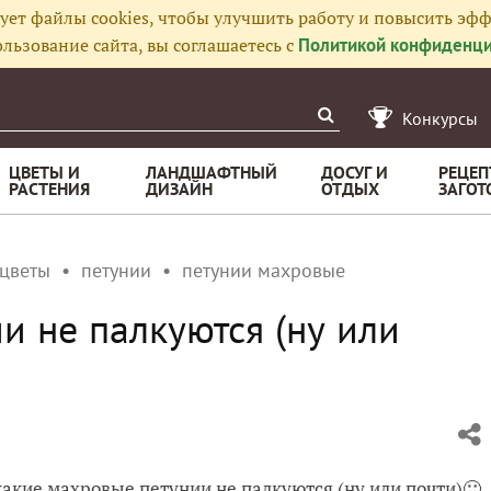
ует файлы cookies, чтобы улучшить работу и повысить эфф
льзование сайта, вы соглашаетесь с
Политикой конфиденци
Конкурсы
ЦВЕТЫ И
ЛАНДШАФТНЫЙ
ДОСУГ И
РЕЦЕП
РАСТЕНИЯ
ДИЗАЙН
ОТДЫХ
ЗАГОТ
 цветы
петунии
петунии махровые
и не палкуются (ну или
какие махровые петунии не палкуются (ну или почти)🙂