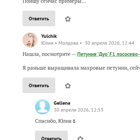
Поищу сейчас примеры…
✿
Ответить
Yulchik
Юлия
Молдова
30 апреля 2026, 12:44
Нашла, посмотрите —
Петуния 'Дуо' F1 лососев
Я раньше выращивала махровые петунии, сейча
✿
Ответить
Gellena
30 апреля 2026, 12:53
Спасибо, Юлия🌷
✿
Ответить