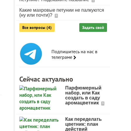
2
Какие махровые петунии не палкуются
(ну или почти)?
9
Все вопросы (4)
Задать свой
Подпишитесь на нас в
телеграме
Сейчас актуально
Парфюмерный
набор, или Как
создать в саду
аромацветник
9
Как переделать
цветник: план
действий