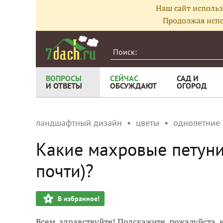
Наш сайт использ
Продолжая испо
ВОПРОСЫ
СЕЙЧАС
САД И
И ОТВЕТЫ
ОБСУЖДАЮТ
ОГОРОД
ландшафтный дизайн
цветы
однолетние
Какие махровые петуни
почти)?
В избранное!
Всем, здравствуйте! Подскажите, пожалуйста, 