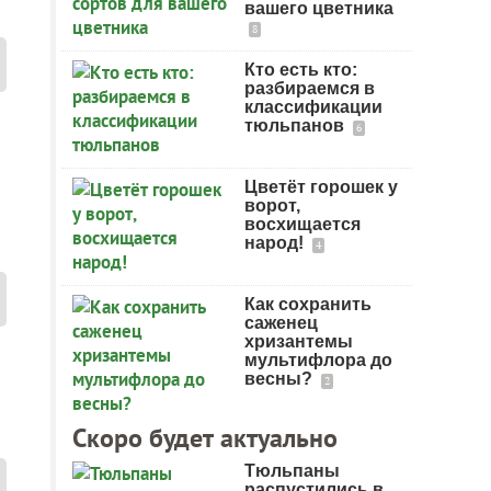
вашего цветника
8
Кто есть кто:
разбираемся в
классификации
тюльпанов
6
Цветёт горошек у
ворот,
восхищается
народ!
4
Как сохранить
саженец
хризантемы
мультифлора до
весны?
2
Скоро будет актуально
Тюльпаны
распустились в