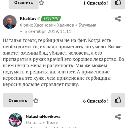
✿
Ответить
1
Спасибо!
Khalilov-f
ЭКСПЕРТ
Франс Хасанович Халилов
Бугульма
3 сентября 2019, 11:11
Наталья томск, гербициды не на фиг. Когда есть
необходимость, их надо применять, но умело. Вы же
знаете: змеиный яд убивает человека, а его
препараты в руках врачей это хорошее лекарство. Во
всем нужна мера и разумность. Мы же можем
подумать и решить: да, или нет. А применение
керосина это хуже, чем применение гербицида:
керосин дольше отравляет почву.
✿
Ответить
6
Спасибо!
NatashaNovikova
Наталья
Томск