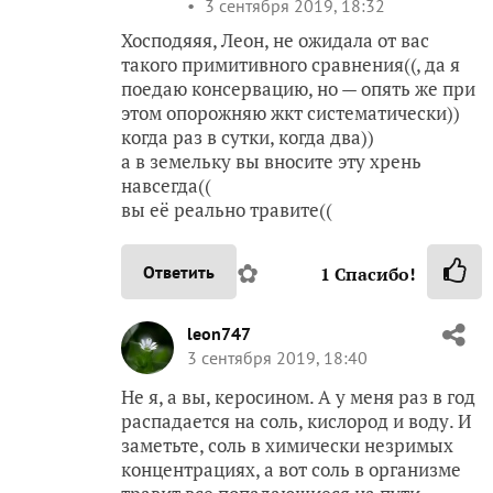
3 сентября 2019, 18:32
Хосподяяя, Леон, не ожидала от вас
такого примитивного сравнения((, да я
поедаю консервацию, но — опять же при
этом опорожняю жкт систематически))
когда раз в сутки, когда два))
а в земельку вы вносите эту хрень
навсегда((
вы её реально травите((
✿
Ответить
1
Спасибо!
leon747
3 сентября 2019, 18:40
Не я, а вы, керосином. А у меня раз в год
распадается на соль, кислород и воду. И
заметьте, соль в химически незримых
концентрациях, а вот соль в организме