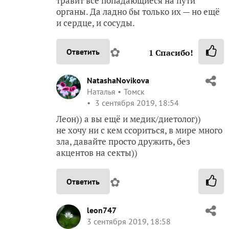
травит все попадающиеся на пути
органы. Да ладно бы только их — но ещё
и сердце, и сосуды.
✿
Ответить
1
Спасибо!
NatashaNovikova
Наталья
Томск
3 сентября 2019, 18:54
Леон)) а вы ещё и медик/диетолог))
не хочу ни с кем ссориться, в мире много
зла, давайте просто дружить, без
акцентов на секты))
✿
Ответить
leon747
3 сентября 2019, 18:58