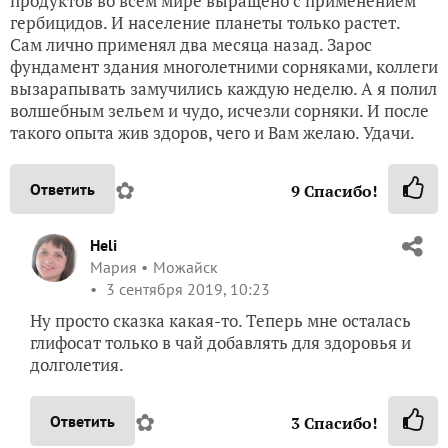
продуктов во всем мире выращено с применением
гербицидов. И население планеты только растет.
Сам лично применял два месяца назад. Зарос
фундамент здания многолетними сорняками, коллеги
вызарапывать замучились каждую неделю. А я полил
волшебным зельем и чудо, исчезли сорняки. И после
такого опыта жив здоров, чего и Вам желаю. Удачи.
✿
Ответить
9
Спасибо!
Heli
Мария
Можайск
3 сентября 2019, 10:23
Ну просто сказка какая-то. Теперь мне осталась
глифосат только в чай добавлять для здоровья и
долголетия.
✿
Ответить
3
Спасибо!