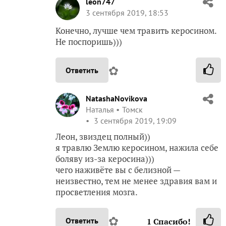
leon747
3 сентября 2019, 18:53
Конечно, лучше чем травить керосином.
Не поспоришь)))
✿
Ответить
NatashaNovikova
Наталья
Томск
3 сентября 2019, 19:09
Леон, звиздец полный))
я травлю Землю керосином, нажила себе
боляву из-за керосина)))
чего наживёте вы с белизной —
неизвестно, тем не менее здравия вам и
просветления мозга.
✿
Ответить
1
Спасибо!