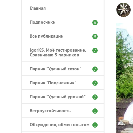
Главная
Подписчики
6
Все публикации
9
IgorKS. Моё тестирование.
7
Сравниваю 5 парников
Парник "Удачный сезон"
7
Парник "Подснежник"
7
Парник "Удачный урожай"
7
Ветроустойчивость
1
Обсуждения, обмен опытом
1