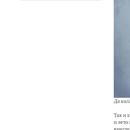
Да ког
Так и 
и лето
вместе