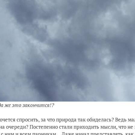
да же это закончится!?
хочется спросить, за что природа так обиделась? Ведь ма
 на очереди? Постепенно стали приходить мысли, что не
 с ним и всем парникам… Даже начал представлять, как