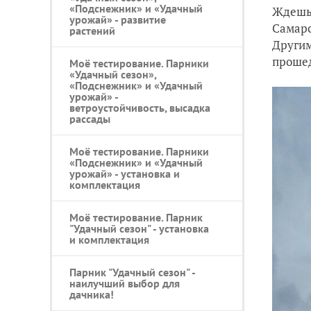
«Подснежник» и «Удачный
Ждешь 
урожай» - развитие
Самарс
растений
Другим
прошед
Моё тестирование. Парники
«Удачный сезон»,
«Подснежник» и «Удачный
урожай» -
ветроустойчивость, высадка
рассады
Моё тестирование. Парники
«Подснежник» и «Удачный
урожай» - установка и
комплектация
Моё тестирование. Парник
"Удачный сезон" - установка
и комплектация
Парник "Удачный сезон" -
наилучший выбор для
дачника!