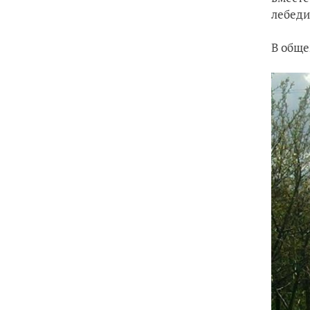
лебеди
В обще