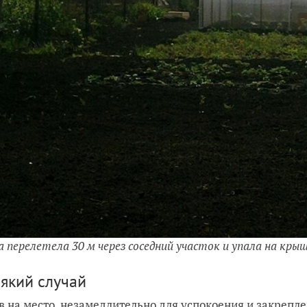
а перелетела 30 м через соседний участок и упала на кры
сякий случай
 на место, незамедлительно для успокоения и закрепл