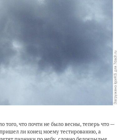
ло того, что почти не было весны, теперь что —
 пришел ли конец моему тестированию, а
 летят парники по небу, словно белокрылые