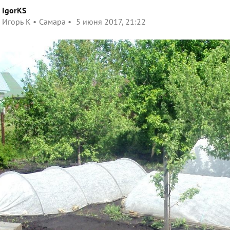
IgorKS
Игорь К
Самара
5 июня 2017, 21:22