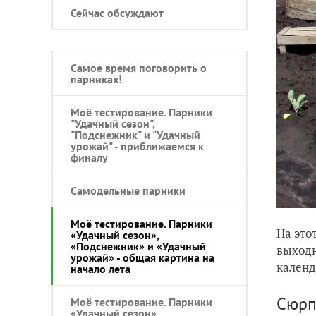
Сейчас обсуждают
Самое время поговорить о
парниках!
Моё тестирование. Парники
"Удачный сезон",
"Подснежник" и "Удачный
урожай" - приближаемся к
финалу
Самодельные парники
Моё тестирование. Парники
На это
«Удачный сезон»,
«Подснежник» и «Удачный
выходн
урожай» - общая картина на
календ
начало лета
Сюрп
Моё тестирование. Парники
«Удачный сезон»,