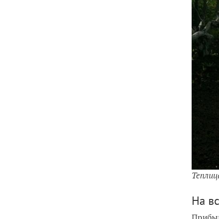
Теплиц
На в
Прибыв