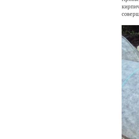
кирпич
соверш