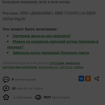
большую половину лета и всю осень.
Реклама. ООО «ДЮНАМИС» ИНН 7705937116 ERID:
2SDnjcVqqAV
Это может быть полезным:
Гортензия засохла или перелита?
Можно ли сохранить молодой кустик гортензии в
теплице?
Заболели кусты гортензии! Помогите спасти
СТАТЬЯ РАЗМЕЩЕНА В РАЗДЕЛАХ:
,
,
ГОРТЕНЗИИ
АМИНОСИЛ
,
,
,
ПАРТНЕРСКИЕ МАТЕРИАЛЫ
ВЫРАЩИВАНИЕ
ЦВЕТЕНИЕ
СТАТЬИ
9
комментариев
10
спасибо за статью
в избранное
9037
просмотров