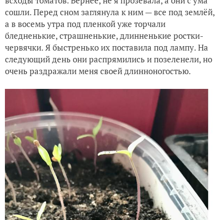
всходы томатов. Вернее, не я прозевала, а они с ума
сошли. Перед сном заглянула к ним — все под землёй,
а в восемь утра под пленкой уже торчали
бледненькие, страшненькие, длинненькие ростки-
червячки. Я быстренько их поставила под лампу. На
следующий день они распрямились и позеленели, но
очень раздражали меня своей длинноногостью.