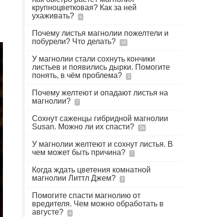
крупноцветковая? Как за ней
ухаживать?
6
Почему листья магнолии пожелтели и
побурели? Что делать?
10
У магнолии стали сохнуть кончики
листьев и появились дырки. Помогите
понять, в чём проблема?
3
Почему желтеют и опадают листья на
магнолии?
7
Сохнут саженцы гибридной магнолии
Susan. Можно ли их спасти?
26
У магнолии желтеют и сохнут листья. В
чем может быть причина?
7
Когда ждать цветения комнатной
магнолии Литтл Джем?
3
Помогите спасти магнолию от
вредителя. Чем можно обработать в
августе?
4