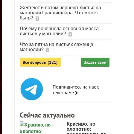
Желтеют и потом чернеют листья на
магнолии Грандифлора. Что может
быть?
3
Почему почернела основная масса
листьев у магнолии?
4
Что за пятна на листьях саженца
магнолии?
4
Все вопросы (121)
Задать свой
Подпишитесь на нас в
телеграме
Сейчас актуально
Красиво, но
хлопотно: