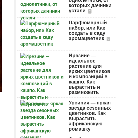
однолетники, от
которых дачники
устали
2
Парфюмерный
набор, или Как
создать в саду
аромацветник
9
Ирезине —
идеальное
растение для
ярких цветников
и композиций в
кашпо. Как
вырастить и
размножить
Урсиния — яркая
звезда сезонных
цветников. Как
вырастить
африканскую
ромашку