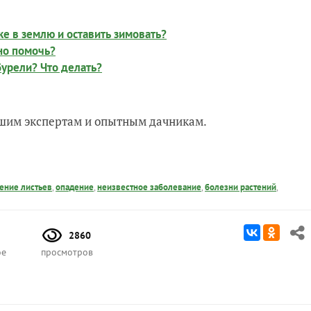
е в землю и оставить зимовать?
но помочь?
урели? Что делать?
нашим экспертам и опытным дачникам.
ение листьев
,
опадение
,
неизвестное заболевание
,
болезни растений
,
2860
ое
просмотров