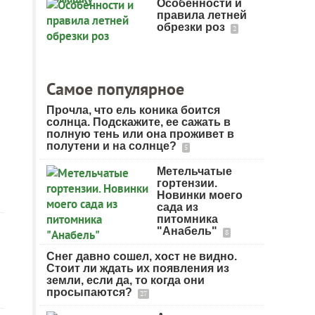
Особенности и
правила летней
обрезки роз
2
Самое популярное
Прочла, что ель коника боится
солнца. Подскажите, ее сажать в
полную тень или она проживет в
полутени и на солнце?
5
Метельчатые
гортензии.
Новинки моего
сада из
питомника
"Анабель"
8
Снег давно сошел, хост не видно.
Стоит ли ждать их появления из
земли, если да, то когда они
просыпаются?
27