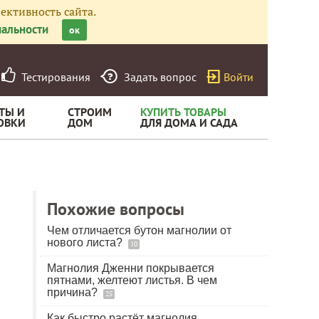
ективность сайта.
альности
ок
Тестирования
Задать вопрос
Войти
ТЫ И
СТРОИМ
КУПИТЬ ТОВАРЫ
ОВКИ
ДОМ
ДЛЯ ДОМА И САДА
Похожие вопросы
Чем отличается бутон магнолии от
нового листа?
10
Магнолия Дженни покрывается
пятнами, желтеют листья. В чем
причина?
25
Как быстро растёт магнолия