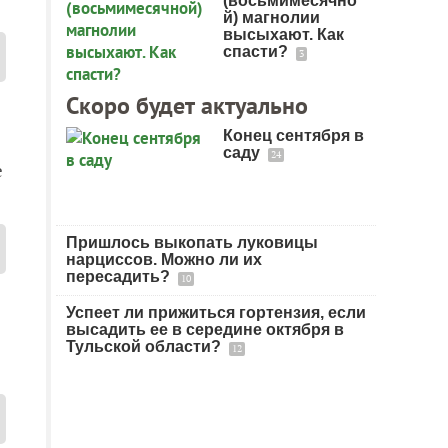
(восьмимесячно
й) магнолии
высыхают. Как
спасти?
3
Скоро будет актуально
Конец сентября в
саду
24
е
Пришлось выкопать луковицы
нарциссов. Можно ли их
пересадить?
10
Успеет ли прижиться гортензия, если
высадить ее в середине октября в
Тульской области?
12