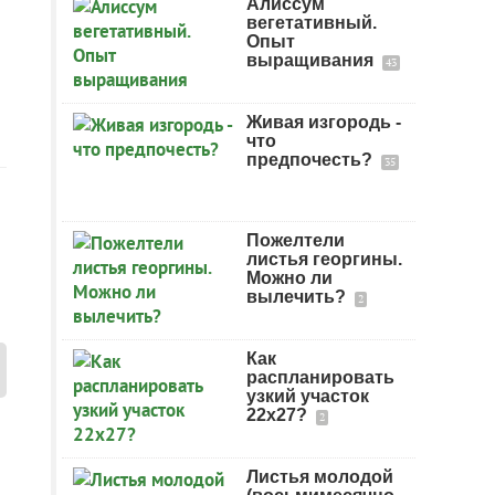
Алиссум
вегетативный.
Опыт
выращивания
43
Живая изгородь -
что
предпочесть?
35
Пожелтели
листья георгины.
Можно ли
вылечить?
2
Как
распланировать
узкий участок
22х27?
2
Листья молодой