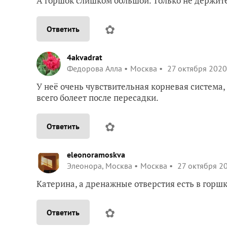
А горшок слишком большой. Только не держите 
✿
Ответить
4akvadrat
Федорова Алла
Москва
27 октября 2020
У неё очень чувствительная корневая система
всего болеет после пересадки.
✿
Ответить
eleonoramoskva
Элеонора, Москва
Москва
27 октября 20
Катерина, а дренажные отверстия есть в горш
✿
Ответить