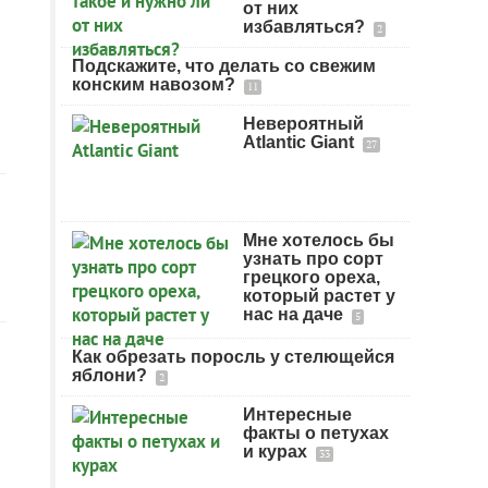
от них
избавляться?
2
Подскажите, что делать со свежим
конским навозом?
11
Невероятный
Atlantic Giant
27
Мне хотелось бы
узнать про сорт
грецкого ореха,
который растет у
нас на даче
5
Как обрезать поросль у стелющейся
яблони?
2
Интересные
факты о петухах
и курах
33