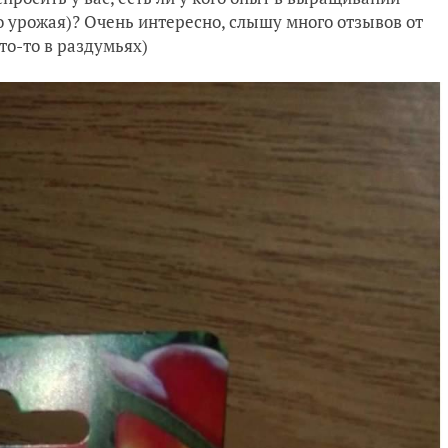
 урожая)? Очень интересно, слышу много отзывов от
что-то в раздумьях)