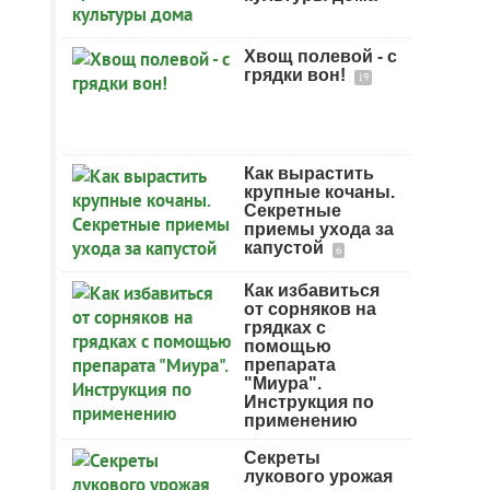
Хвощ полевой - с
грядки вон!
19
Как вырастить
крупные кочаны.
Секретные
приемы ухода за
капустой
6
Как избавиться
от сорняков на
грядках с
помощью
препарата
"Миура".
Инструкция по
применению
Секреты
лукового урожая