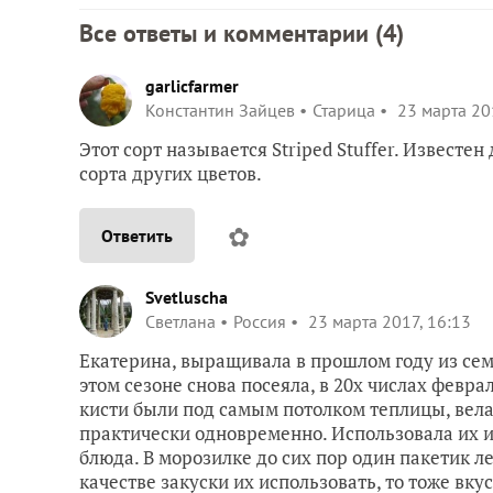
Все ответы и комментарии (
4
)
garlicfarmer
Константин Зайцев
Старица
23 марта 20
Этот сорт называется Striped Stuffer. Извест
сорта других цветов.
✿
Ответить
Svetluscha
Светлана
Россия
23 марта 2017, 16:13
Екатерина, выращивала в прошлом году из сем
этом сезоне снова посеяла, в 20х числах февра
кисти были под самым потолком теплицы, вела в
практически одновременно. Использовала их 
блюда. В морозилке до сих пор один пакетик л
качестве закуски их использовать, то тоже вку