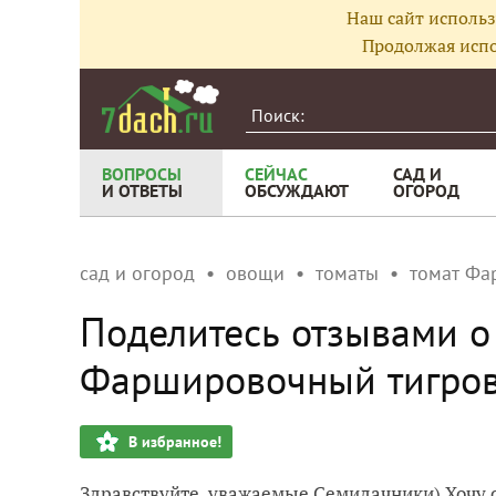
Наш сайт использ
Продолжая испо
ВОПРОСЫ
СЕЙЧАС
САД И
И ОТВЕТЫ
ОБСУЖДАЮТ
ОГОРОД
сад и огород
овощи
томаты
томат Фа
Поделитесь отзывами о 
Фаршировочный тигро
В избранное!
Здравствуйте, уважаемые Семидачники) Хочу сп