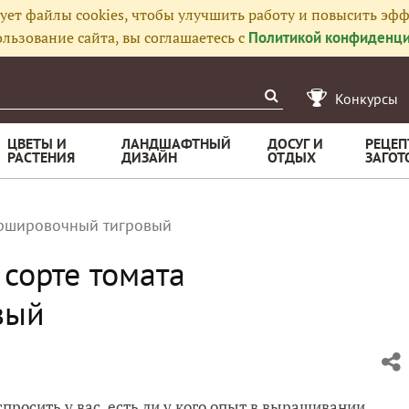
ует файлы cookies, чтобы улучшить работу и повысить эфф
льзование сайта, вы соглашаетесь с
Политикой конфиденци
Конкурсы
ЦВЕТЫ И
ЛАНДШАФТНЫЙ
ДОСУГ И
РЕЦЕП
РАСТЕНИЯ
ДИЗАЙН
ОТДЫХ
ЗАГОТ
ршировочный тигровый
сорте томата
вый
росить у вас, есть ли у кого опыт в выращивании