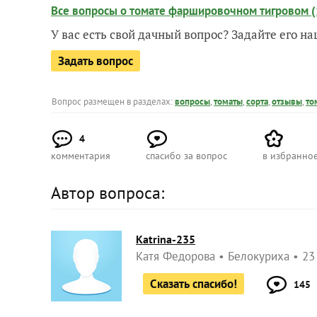
Все вопросы о томате фаршировочном тигровом (
У вас есть свой дачный вопрос? Задайте его 
Задать вопрос
Вопрос размещен в разделах:
вопросы
,
томаты
,
сорта
,
отзывы
,
то
4
комментария
спасибо за вопрос
в избранно
Автор вопроса:
Katrina-235
Катя Федорова
Белокуриха
23
Сказать спасибо!
145