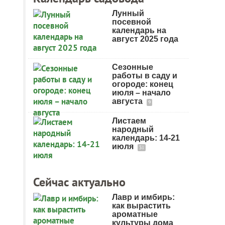
Лунный
посевной
календарь на
август 2025 года
Сезонные
работы в саду и
огороде: конец
июля – начало
августа
9
Листаем
народный
календарь: 14-21
июля
31
Сейчас актуально
Лавр и имбирь:
как вырастить
ароматные
культуры дома