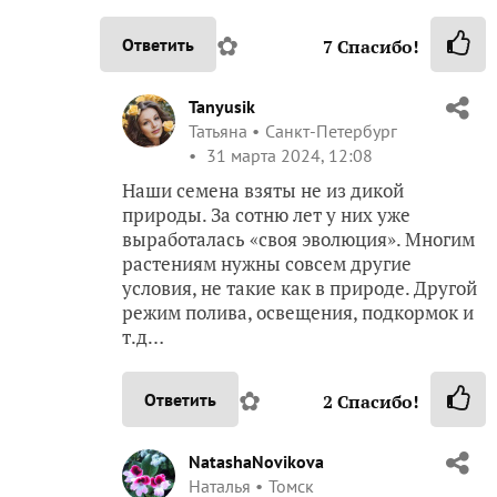
✿
Ответить
7
Спасибо!
Tanyusik
Татьяна
Санкт-Петербург
31 марта 2024, 12:08
Наши семена взяты не из дикой
природы. За сотню лет у них уже
выработалась «своя эволюция». Многим
растениям нужны совсем другие
условия, не такие как в природе. Другой
режим полива, освещения, подкормок и
т.д…
✿
Ответить
2
Спасибо!
NatashaNovikova
Наталья
Томск