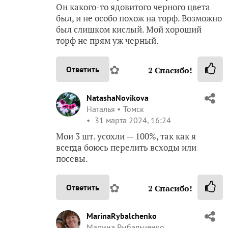
Он какого-то ядовитого черного цвета
был, и не особо похож на торф. Возможно
был слишком кислый. Мой хороший
торф не прям уж черный.
✿
Ответить
2
Спасибо!
NatashaNovikova
Наталья
Томск
31 марта 2024, 16:24
Мои 3 шт. усохли — 100%, так как я
всегда боюсь перелить всходы или
посевы.
✿
Ответить
2
Спасибо!
MarinaRybalchenko
Марина Рыбальченко