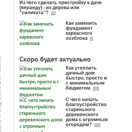
Из чего сделать пристройку к даче
(веранду) - из дерева или
"силиката"?
10
Как заменить
фундамент
каркасного
хозблока
1
Скоро будет актуально
Как утеплить
дачный дом
быстро, просто и
с минимальным
бюджетом
113
С чего начать
благоустройство
старенького
деревенского
дома с огромным
огородом?
115