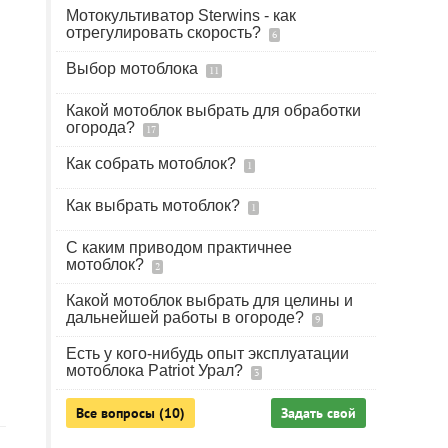
Мотокультиватор Sterwins - как
отрегулировать скорость?
6
Выбор мотоблока
11
Какой мотоблок выбрать для обработки
огорода?
17
Как собрать мотоблок?
1
Как выбрать мотоблок?
1
С каким приводом практичнее
мотоблок?
2
Какой мотоблок выбрать для целины и
дальнейшей работы в огороде?
9
Есть у кого-нибудь опыт эксплуатации
мотоблока Patriot Урал?
3
Все вопросы (10)
Задать свой