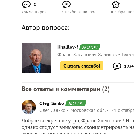
2
комментария
спасибо за вопрос
в избранно
Автор вопроса:
Khalilov-f
ЭКСПЕРТ
Франс Хасанович Халилов
Бугу
Сказать спасибо!
1934
Все ответы и комментарии (
2
)
Oleg_Sanko
ЭКСПЕРТ
Олег Санько
Московская обл.
21 октября
Доброе воскресное утро, Франс Хасанович! И т
однако следует внимание сконцентрировать на
зависит от модели и производителя.