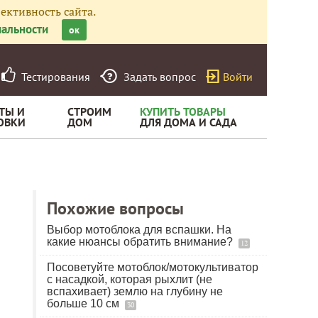
ективность сайта.
альности
ок
Тестирования
Задать вопрос
Войти
ТЫ И
СТРОИМ
КУПИТЬ ТОВАРЫ
ОВКИ
ДОМ
ДЛЯ ДОМА И САДА
Похожие вопросы
Выбор мотоблока для вспашки. На
какие нюансы обратить внимание?
12
Посоветуйте мотоблок/мотокультиватор
с насадкой, которая рыхлит (не
вспахивает) землю на глубину не
больше 10 см
30