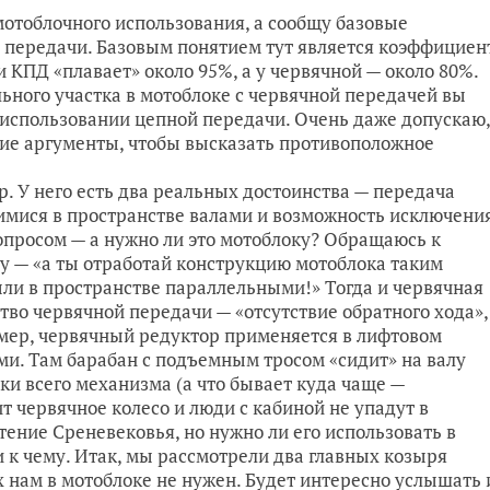
 мотоблочного использования, а сообщу базовые
 передачи. Базовым понятием тут является коэффициен
и КПД «плавает» около 95%, а у червячной — около 80%.
льного участка в мотоблоке с червячной передачей вы
 использовании цепной передачи. Очень даже допускаю,
кие аргументы, чтобы высказать противоположное
. У него есть два реальных достоинства — передача
ися в пространстве валами и возможность исключени
вопросом — а нужно ли это мотоблоку? Обращаюсь к
чу — «а ты отработай конструкцию мотоблока таким
ыли в пространстве параллельными!» Тогда и червячная
тво червячной передачи — «отсутствие обратного хода»,
имер, червячный редуктор применяется в лифтовом
и. Там барабан с подъемным тросом «сидит» на валу
мки всего механизма (а что бывает куда чаще —
т червячное колесо и люди с кабиной не упадут в
ние Среневековья, но нужно ли его использовать в
 к чему. Итак, мы рассмотрели два главных козыря
их нам в мотоблоке не нужен. Будет интересно услышать 