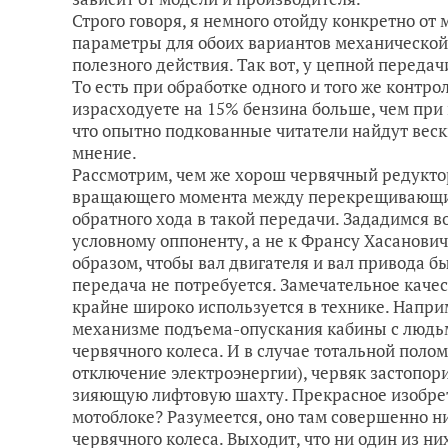
Строго говоря, я немного отойду конкретно от
параметры для обоих вариантов механической
полезного действия. Так вот, у цепной передач
То есть при обработке одного и того же контро
израсходуете на 15% бензина больше, чем при
что опытно подкованные читатели найдут вес
мнение.
Рассмотрим, чем же хорош червячный редуктор
вращающего момента между перекрещивающим
обратного хода в такой передачи. Зададимся 
условному оппоненту, а не к Франсу Хасанови
образом, чтобы вал двигателя и вал привода б
передача не потребуется. Замечательное качес
крайне широко используется в технике. Напр
механизме подъема-опускания кабины с людьм
червячного колеса. И в случае тотальной поло
отключение электроэнергии), червяк застопори
зияющую лифтовую шахту. Прекрасное изобрете
мотоблоке? Разумеется, оно там совершенно ни
червячного колеса. Выходит, что ни один из н