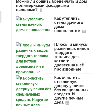
Можно ли обшить бревенчатый дом
полимерными фасадными
панелями?
5
Как утеплить
стены дачного
дома
пенопластом
58
Плюсы и минусы
различных видов
твердого
топлива для
котлов:
древесина и её
производные
Как очистить
стеклянную
дверцу у печки
без специальных
средств. И
другие печные
дела
26