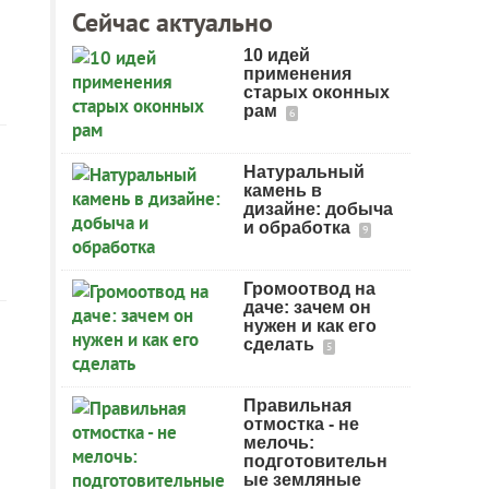
Сейчас актуально
10 идей
применения
старых оконных
рам
6
Натуральный
камень в
дизайне: добыча
и обработка
9
Громоотвод на
даче: зачем он
нужен и как его
сделать
5
Правильная
отмостка - не
мелочь:
подготовительн
ые земляные