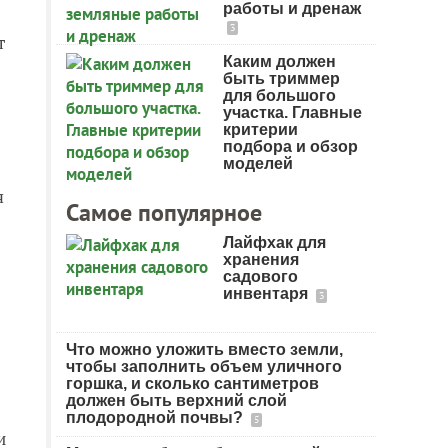
работы и дренаж
3
т
Каким должен
быть триммер
для большого
участка. Главные
критерии
подбора и обзор
моделей
я
Самое популярное
Лайфхак для
хранения
садового
инвентаря
3
Что можно уложить вместо земли,
чтобы заполнить объем уличного
горшка, и сколько сантиметров
должен быть верхний слой
плодородной почвы?
5
и