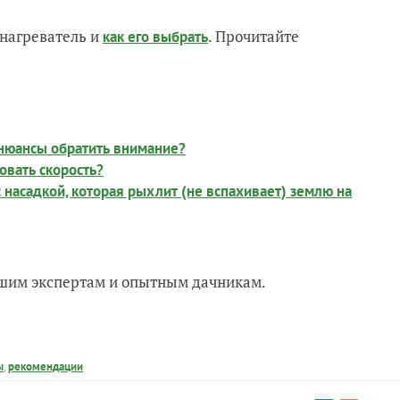
нагреватель и
. Прочитайте
как его выбрать
 нюансы обратить внимание?
овать скорость?
 насадкой, которая рыхлит (не вспахивает) землю на
нашим экспертам и опытным дачникам.
ы
,
рекомендации