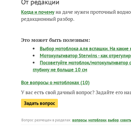
От редакции
на даче нужен проточный водно
Когда и почему
редакционный разбор.
Это может быть полезным:
Выбор мотоблока для вспашки. На какие
Мотокультиватор Sterwins - как отрегулир
Посоветуйте мотоблок/мотокультиватор с
глубину не больше 10 см
Все вопросы о мотоблоках (10)
У вас есть свой дачный вопрос? Задайте его 
Задать вопрос
Вопрос размещен в разделах:
вопросы
,
мотоблоки
,
выбор
,
совет