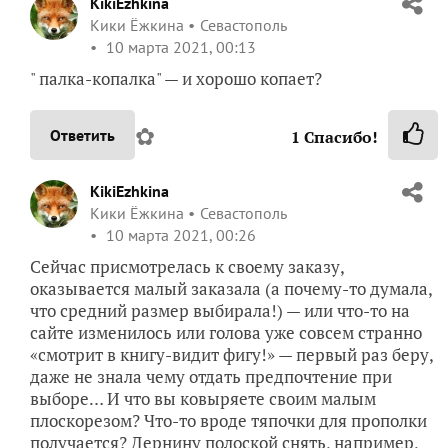
KikiEzhkina
Кики Ёжкина
Севастополь
10 марта 2021, 00:13
" палка-копалка" — и хорошо копает?
✿
Ответить
1
Спасибо!
KikiEzhkina
Кики Ёжкина
Севастополь
10 марта 2021, 00:26
Сейчас присмотрелась к своему заказу,
оказывается малый заказала (а почему-то думала,
что средний размер выбирала!) — или что-то на
сайте изменилось или голова уже совсем странно
«смотрит в книгу-видит фигу!» — первый раз беру,
даже не знала чему отдать предпочтение при
выборе… И что вы ковыряете своим малым
плоскорезом? Что-то вроде тяпочки для прополки
получается? Дернину полоской снять, например,