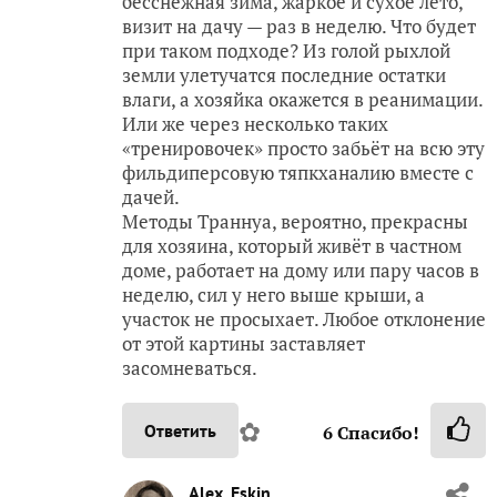
бесснежная зима, жаркое и сухое лето,
визит на дачу — раз в неделю. Что будет
при таком подходе? Из голой рыхлой
земли улетучатся последние остатки
влаги, а хозяйка окажется в реанимации.
Или же через несколько таких
«тренировочек» просто забьёт на всю эту
фильдиперсовую тяпкханалию вместе с
дачей.
Методы Траннуа, вероятно, прекрасны
для хозяина, который живёт в частном
доме, работает на дому или пару часов в
неделю, сил у него выше крыши, а
участок не просыхает. Любое отклонение
от этой картины заставляет
засомневаться.
✿
Ответить
6
Спасибо!
Alex_Eskin