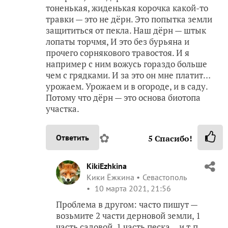
тоненькая, жиденькая корочка какой-то
травки — это не дёрн. Это попытка земли
защититься от пекла. Наш дёрн — штык
лопаты торчмя, И это без бурьяна и
прочего сорнякового травостоя. И я
например с ним вожусь гораздо больше
чем с грядками. И за это он мне платит…
урожаем. Урожаем и в огороде, и в саду.
Потому что дёрн — это основа биотопа
участка.
✿
Ответить
5
Спасибо!
KikiEzhkina
Кики Ёжкина
Севастополь
10 марта 2021, 21:56
Проблема в другом: часто пишут —
возьмите 2 части дерновой земли, 1
часть садовой, 1 часть песка… и т.п.