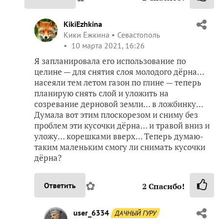
KikiEzhkina
Кики Ёжкина
Севастополь
10 марта 2021, 16:26
Я запланировала его использование по
целине — для снятия слоя молодого дёрна…
насеяли тем летом газон по глине — теперь
планирую снять слой и уложить на
созревание дерновой земли… в ложбинку…
Думала вот этим плоскорезом и сниму без
проблем эти кусочки дёрна… и травой вниз и
уложу… корешками вверх… Теперь думаю-
таким маленьким смогу ли снимать кусочки
дёрна?
✿
Ответить
2
Спасибо!
user_6334
ДАЧНЫЙ ГУРУ