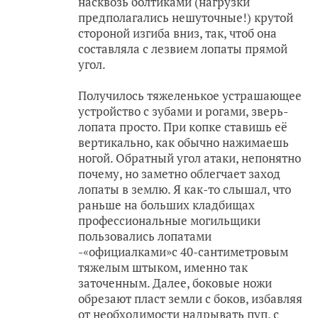
насквозь болтиками (нагрузки
предполагались нешуточные!) крутой
стороной изгиба вниз, так, чтоб она
составляла с лезвием лопаты прямой
угол.
Получилось тяжеленькое устрашающее
устройство с зубами и рогами, зверь-
лопата просто. При копке ставишь её
вертикально, как обычно нажимаешь
ногой. Обратный угол атаки, непонятно
почему, но заметно облегчает заход
лопаты в землю. Я как-то слышал, что
раньше на больших кладбищах
профессиональные могильщики
пользовались лопатами
-«официалками»с 40-сантиметровым
тяжелым штыком, именно так
заточенным. Далее, боковые ножи
обрезают пласт земли с боков, избавляя
от необходимости надрывать пуп, с