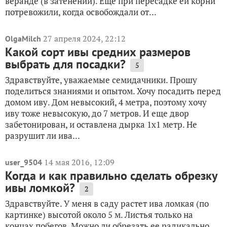
веранде (в затенении). Еще при пересадке ей корни
потревожили, когда освобождали от...
27 апреля 2024, 22:12
OlgaMilch
Какой сорт ивы средних размеров
выбрать для посадки?
5
Здравствуйте, уважаемые семидачники. Прошу
поделиться знаниями и опытом. Хочу посадить перед
домом иву. Дом невысокий, 4 метра, поэтому хочу
иву тоже невысокую, до 7 метров. И еще двор
забетонирован, и оставлена дырка 1х1 метр. Не
разрушит ли ива...
14 мая 2016, 12:09
user_9504
Когда и как правильно сделать обрезку
ивы ломкой?
2
Здравствуйте. У меня в саду растет ива ломкая (по
картинке) высотой около 5 м. Листья только на
концах побегов. Можно ли обрезать ее радикально