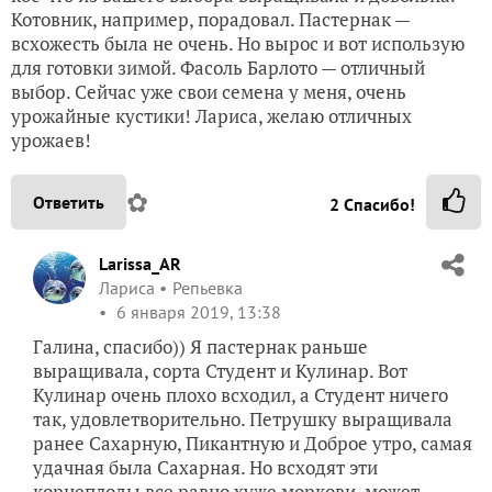
Котовник, например, порадовал. Пастернак —
всхожесть была не очень. Но вырос и вот использую
для готовки зимой. Фасоль Барлото — отличный
выбор. Сейчас уже свои семена у меня, очень
урожайные кустики! Лариса, желаю отличных
урожаев!
✿
Ответить
2
Спасибо!
Larissa_AR
Лариса
Репьевка
6 января 2019, 13:38
Галина, спасибо)) Я пастернак раньше
выращивала, сорта Студент и Кулинар. Вот
Кулинар очень плохо всходил, а Студент ничего
так, удовлетворительно. Петрушку выращивала
ранее Сахарную, Пикантную и Доброе утро, самая
удачная была Сахарная. Но всходят эти
корнеплоды все равно хуже моркови, может,