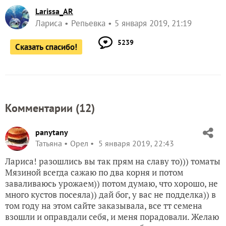
Larissa_AR
Лариса
Репьевка
5 января 2019, 21:19
5239
Сказать спасибо!
Комментарии (
12
)
panytany
Татьяна
Орел
5 января 2019, 22:43
Лариса! разошлись вы так прям на славу то))) томаты
Мязиной всегда сажаю по два корня и потом
заваливаюсь урожаем)) потом думаю, что хорошо, не
много кустов посеяла)) дай бог, у вас не подделка)) в
том году на этом сайте заказывала, все тт семена
взошли и оправдали себя, и меня порадовали. Желаю