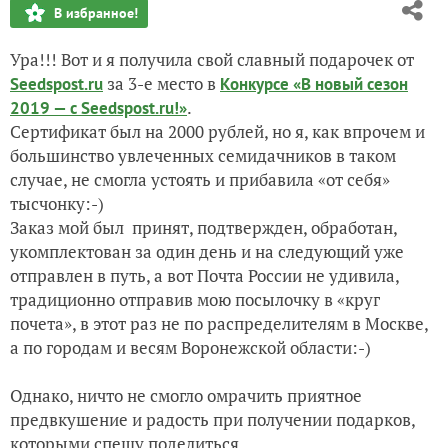
В избранное!
Утренний поход на почту за посылкой, или Совмещаю при
Ура!!! Вот и я получила свой славный подарочек от
за 3-е место в
Seedspost.ru
Конкурсе «В новый сезон
Деревенские цветы. Яркие краски дарят тепло, продлевают
.
2019 — с Seedspost.ru!»
Сертификат был на 2000 рублей, но я, как впрочем и
большинство увлеченных семидачников в таком
случае, не смогла устоять и прибавила «от себя»
тысчонку:-)
Заказ мой был принят, подтвержден, обработан,
укомплектован за один день и на следующий уже
отправлен в путь, а вот Почта России не удивила,
традиционно отправив мою посылочку в «круг
почета», в этот раз не по распределителям в Москве,
а по городам и весям Воронежской области:-)
Однако, ничто не смогло омрачить приятное
предвкушение и радость при получении подарков,
которыми спешу поделиться.