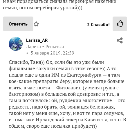
и вам порадоваться сначала перебирая пакетики
семян, потом перебирая урожай)))
✿
Ответить
2
Спасибо!
Larissa_AR
Лариса
Репьевка
5 января 2019, 22:59
Спасибо, Таня)) Ох, если бы это уже были
финальные закупки семян в этом сезоне)) А то
пошла еще в один ИМ из Екатеринбурга — я там
кое-какие препараты беру, которые негде больше
взять, в частности — Фитолавин (у меня груша с
бактериозом) в большенькой дозировке и т.п., а
там и потянулось: ой, рудбекии многолетние — это
редкость, надо брать, ой, эхинацея беленькая,
такой нет у меня еще, хочу, и вот те пара седумов,
и томатики Ирландский ликер и Киви и т.д. и т.п. В
общем, скоро еще посылка прибудет))