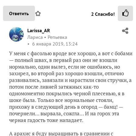
✿
Ответить
2
Спасибо!
Larissa_AR
Лариса
Репьевка
6 января 2019, 13:24
У меня с фасолью вроде все хорошо, а вот с бобами
— полный швах, в первый раз они не взошли
нормально, один вылез, если не ошибаюсь, но
захирел, во второй раз хорошо взошли, отлично
развивались, завязали и нарастили свои стручки, а
потом после ливней затяжных как-то
одномоментно покрылись черной плесенью, я в
шоке была. Только все нормальные стояли,
прихожу в следующий день в огород — бамц! —
почернели… вырвала, сожгла… И на горох эта
черная гадость тоже нападает.
А арахис я буду выращивать в сравнении с