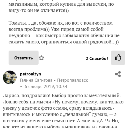
магазинным, который купила для выпечки, по
виду-то он не отличается))
Томаты… да, обожаю их, но вот с количеством
всегда проблема)) Уже перед самой собой
неудобно — как быстро забываются обещания не
сажать много, ограничиться одной грядочкой...))
✿
Ответить
2
Спасибо!
petroaltyn
Галина Сагитова
Петропавловск
6 января 2019, 10:34
Лариса, поздравляю! Выбор просто замечательный.
Ловлю себя на мысли «Ну почему, почему, как только
увижу у девочек фото семян, сразу вглядываюсь-
вчитываюсь и мысленно с „печалькой“ думаю, — а
вот таких у меня еще семян нет. А мне надА!!!» Но,
кое что из вашего выбора выращивала и довольна.