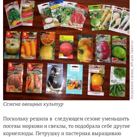
Семена овощных культур
Поскольку решила в следующем сезоне уменьшить
посевы моркови и свеклы, то подобрала себе другие
корнеплоды
.
Петрушку и пастернак выращиваю