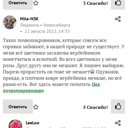
✿
Ответить
3
Спасибо!
Mila-NSK
Людмила
Новосибирск
22 августа 2022, 14:35
Таких почвопокровников, которые совсем все
сорняки забивают, в нашей природе не существует. У
меня всё цветники засажены вербейником
монетчатым и ясноткой. Во всех цветниках у меня
розы. Друг другу они не мешают. Я лишнее выбираю.
Пырею прорастать он тоже не мешает😀 Одуванов,
правда, в плотном ковре вербейника меньше, но всё
равно есть. Вот здесь можете почитать
Ода
почвопокровникам
✿
Ответить
5
Спасибо!
LeeLoo