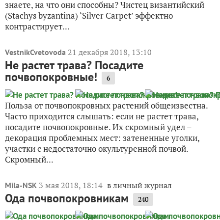
знаете, на что они способны? Чистец византийский
(Stachys byzantina) ‘Silver Carpet’ эффектно
контрастирует...
21 декабря 2018, 13:10
VestnikCvetovoda
Не растет трава? Посадите
почвопокровные!
6
Польза от почвопокровных растений общеизвестна.
Часто приходится слышать: если не растет трава,
посадите почвопокровные. Их скромный удел –
декорация проблемных мест: затененные уголки,
участки с недостаточно окультуренной почвой.
Скромный...
3 мая 2018, 18:14
в личный журнал
Mila-NSK
Ода почвопокровникам
240