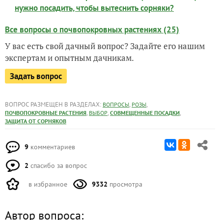
нужно посадить, чтобы вытеснить сорняки?
Все вопросы о почвопокровных растениях (25)
У вас есть свой дачный вопрос? Задайте его нашим
экспертам и опытным дачникам.
Задать вопрос
ВОПРОС РАЗМЕЩЕН В РАЗДЕЛАХ:
,
,
ВОПРОСЫ
РОЗЫ
,
,
,
ПОЧВОПОКРОВНЫЕ РАСТЕНИЯ
ВЫБОР
СОВМЕЩЕННЫЕ ПОСАДКИ
ЗАЩИТА ОТ СОРНЯКОВ
9
комментариев
2
спасибо за вопрос
в избранное
9332
просмотра
Автор вопроса: