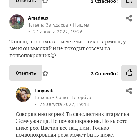
✿
Ответить
2
Спасибо!
Amadeus
Татьяна Загудаева
Пышма
23 августа 2022, 19:26
Танюш, это похоже тысячелистник птармика, у
меня он высокий и не походит совсем на
почвопокровник🙁
✿
Ответить
3
Спасибо!
Tanyusik
Татьяна
Санкт-Петербург
23 августа 2022, 19:48
Совершенно верно! Тысячелистник птармика
Жемчужница. Не почвопокровник. По высоте
ниже роз. Цветки все над ним. Только
почвопокровная роза может быть ниже.