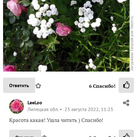
✿
Ответить
6
Спасибо!
LeeLoo
Липецкая обл.
23 августа 2022, 11:23
Красота какая! Ушла читать ) Спасибо!