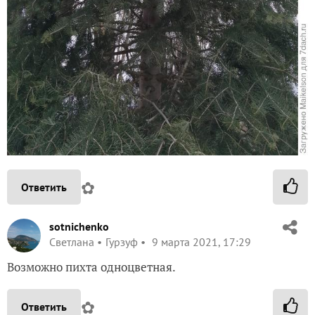
✿
Ответить
sotnichenko
Светлана
Гурзуф
9 марта 2021, 17:29
Возможно пихта одноцветная.
✿
Ответить