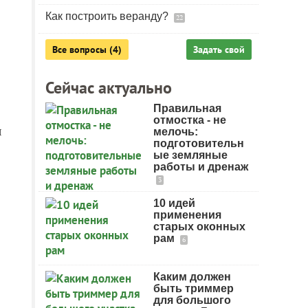
Как построить веранду?
22
Все вопросы (4)
Задать свой
Сейчас актуально
Правильная
отмостка - не
ы
мелочь:
подготовительн
ые земляные
работы и дренаж
3
10 идей
применения
старых оконных
рам
6
Каким должен
быть триммер
для большого