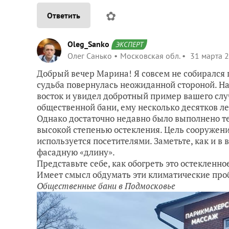
✿
Ответить
Oleg_Sanko
ЭКСПЕРТ
Олег Санько
Московская обл.
31 марта 2
Добрый вечер Марина! Я совсем не собирался 
судьба повернулась неожиданной стороной. На
восток и увидел добротный пример вашего с
общественной бани, ему несколько десятков л
Однако достаточно недавно было выполнено те
высокой степенью остекления. Цель сооружени
используется посетителями. Заметьте, как и в
фасадную «длину».
Представьте себе, как обогреть это остекленно
Имеет смысл обдумать эти климатические про
Общественные бани в Подмосковье