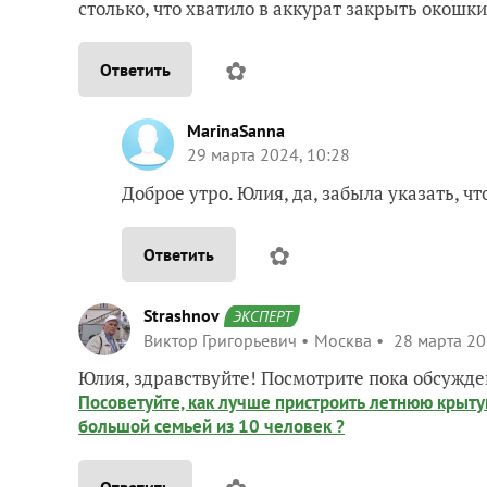
столько, что хватило в аккурат закрыть окошки
✿
Ответить
MarinaSanna
29 марта 2024, 10:28
Доброе утро. Юлия, да, забыла указать, чт
✿
Ответить
Strashnov
ЭКСПЕРТ
Виктор Григорьевич
Москва
28 марта 20
Юлия, здравствуйте! Посмотрите пока обсужд
Посоветуйте, как лучше пристроить летнюю крыту
большой семьей из 10 человек ?
Ответить