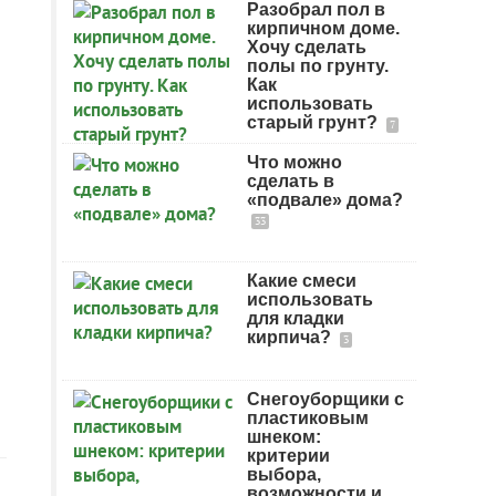
Разобрал пол в
кирпичном доме.
Хочу сделать
полы по грунту.
Как
использовать
старый грунт?
7
Что можно
сделать в
«подвале» дома?
33
Какие смеси
использовать
для кладки
кирпича?
3
Снегоуборщики с
пластиковым
шнеком:
критерии
выбора,
возможности и