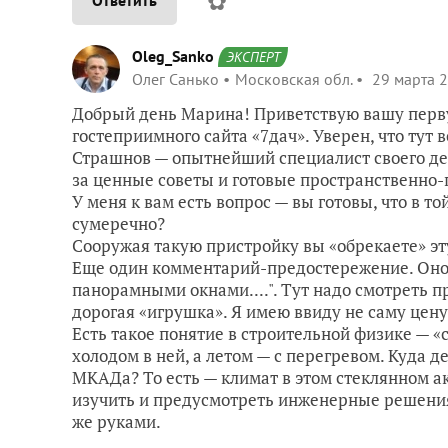
✿
Oleg_Sanko
ЭКСПЕРТ
Олег Санько
Московская обл.
29 марта 2
Добрый день Марина! Приветствую вашу перв
гостеприимного сайта «7дач». Уверен, что тут
Страшнов — опытнейший специалист своего де
за ценные советы и готовые пространственно
У меня к вам есть вопрос — вы готовы, что в то
сумеречно?
Сооружая такую пристройку вы «обрекаете» эт
Еще один комментарий-предостережение. Оно 
панорамными окнами....". Тут надо смотреть п
дорогая «игрушка». Я имею ввиду не саму цену
Есть такое понятие в строительной физике — «съ
холодом в ней, а летом — с перегревом. Куда д
МКАДа? То есть — климат в этом стеклянном а
изучить и предусмотреть инженерные решени
же руками.