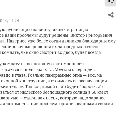
024, 11:24
ую публикацию на виртуальных страницах
 все ваши проблемы будут решены. Виктор Григорьевич
ла. Наверное уже более сотни дачников благодарны ему
-планировочные решения их загородных оазисов.
й комнате, чье окно смотрит во двор, будет всегда
у комнату на всепогодную затемненность.
касается вашей фразы "… Мечтаю о веранде с
равде в глаза. Реально панорамные окна — весьма
 оконной конструкции, а стоимость ее эксплуатации.
ем тепла». Так вот, зимой надо будет " бороться" с
еваться от июльского беспощадного солнца в 30 км от
квариуме — отдельная песня, которую надо заранее
я для компенсации проблем, организованными своими