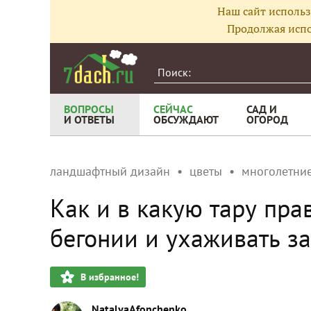
Наш сайт использ
Продолжая испо
ВОПРОСЫ
СЕЙЧАС
САД И
И ОТВЕТЫ
ОБСУЖДАЮТ
ОГОРОД
ландшафтный дизайн
цветы
многолетние
Как и в какую тару пр
бегонии и ухаживать з
В избранное!
NatalyaAfonchenko