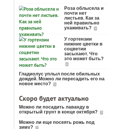
Роза облысела и
почти нет
листьев. Как за
ней правильно
ухаживать?
4
У гортензии
нижние цветки в
соцветии
засыхают. Что
это может быть?
6
Гладиолус уплыл после обильных
дождей. Можно ли пересадить его на
новое место?
2
Скоро будет актуально
Можно ли посадить лаванду в
открытый грунт в конце октября?
2
Можно ли еще посеять рожь под
зиму?
7