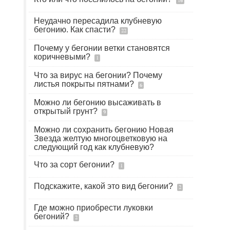
16
Неудачно пересадила клубневую
бегонию. Как спасти?
22
Почему у бегонии ветки становятся
коричневыми?
1
Что за вирус на бегонии? Почему
листья покрыты пятнами?
6
Можно ли бегонию высаживать в
открытый грунт?
9
Можно ли сохранить бегонию Новая
Звезда желтую многоцветковую на
следующий год как клубневую?
е
Что за сорт бегонии?
1
Подскажите, какой это вид бегонии?
2
Где можно приобрести луковки
бегоний?
2