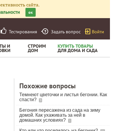
ективность сайта.
альности
ок
Тестирования
Задать вопрос
Войти
ТЫ И
СТРОИМ
КУПИТЬ ТОВАРЫ
ОВКИ
ДОМ
ДЛЯ ДОМА И САДА
Похожие вопросы
Темнеют цветочки и листья бегонии. Как
спасти?
3
Бегония пересажена из сада на зиму
домой. Как ухаживать за ней в
домашних условиях?
1
Кто или что поселилось на бегонии?