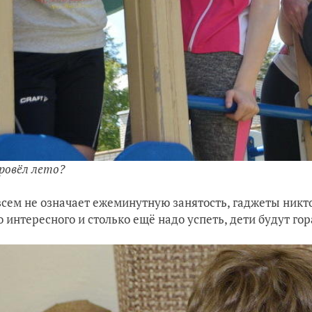
провёл лето?
всем не означает ежеминутную занятость, гаджеты никто 
о интересного и столько ещё надо успеть, дети будут го