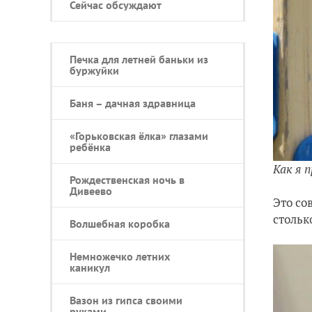
Сейчас обсуждают
Печка для летней баньки из
буржуйки
Баня – дачная здравница
«Горьковская ёлка» глазами
ребёнка
Как я 
Рождественская ночь в
Дивеево
Это со
стольк
Волшебная коробка
Немножечко летних
каникул
Вазон из гипса своими
руками