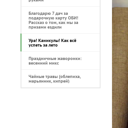
Благодарю 7 дач за
подарочную карту ОБИ!
Рассказ о том, как мы за
призами ездили
Ура! Каникулы! Как всё
успеть за лето
Праздничные жаворонки:
весенний микс
Чайные травы (облепиха,
марьянник, кипрей)