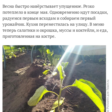
Весна быстро навёрстывает упущенное. Резко
Усадьба Пушкиных в Болдино
потеплело в конце мая. Одновременно идут посадки,
радуемся первым всходам и собираем первый
Усадьба графов Пашковых в Ветошкино
урожайчик. Кухня переместилась на улицу. В меню
теперь салатики и окрошка, муссы и коктейли, и еда,
приготовленная на костре.