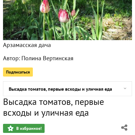
Июнь в саду. Готовим на костре
Июнь в саду. Первые ягоды и зелень
Арзамасская дача
Этнофестиваль «Зелёные святки»
Автор:
Полина Вертинская
Декоративный водоём в саду. Часть 2
Подписаться
Декоративный водоём в саду. Часть 1
Высадка томатов, первые всходы и уличная еда
Высадка томатов, первые
Две недели после заморозка
всходы и уличная еда
Фестиваль «Арзамасский трактирщик»
В избранное!
Майские заморозки-2024