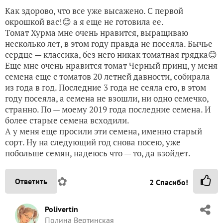
Как здорово, что все уже высажено. С первой
окрошкой вас!😊 а я еще не готовила ее.
Томат Хурма мне очень нравится, выращиваю
несколько лет, в этом году правда не посеяла. Бычье
сердце — классика, без него никак томатная грядка😊
Еще мне очень нравится томат Черный принц, у меня
семена еще с томатов 20 летней давности, собирала
из года в год. Последние 3 года не сеяла его, в этом
году посеяла, а семена не взошли, ни одно семечко,
странно. По — моему 2019 года последние семена. И
более старые семена всходили.
А у меня еще просили эти семена, именно старый
сорт. Ну на следующий год снова посею, уже
побольше семян, надеюсь что — то, да взойдет.
✿
Ответить
2
Спасибо!
Polivertin
Полина Вертинская