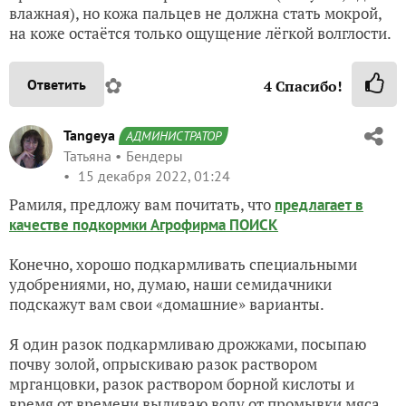
влажная), но кожа пальцев не должна стать мокрой,
на коже остаётся только ощущение лёгкой волглости.
✿
Ответить
4
Спасибо!
Tangeya
АДМИНИСТРАТОР
Татьяна
Бендеры
15 декабря 2022, 01:24
Рамиля, предложу вам почитать, что
предлагает в
качестве подкормки Агрофирма ПОИСК
Конечно, хорошо подкармливать специальными
удобрениями, но, думаю, наши семидачники
подскажут вам свои «домашние» варианты.
Я один разок подкармливаю дрожжами, посыпаю
почву золой, опрыскиваю разок раствором
мрганцовки, разок раствором борной кислоты и
время от времени выливаю воду от промывки мяса.