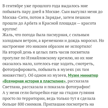
В сентябре уже прошлого года выдалось мне
И вновь о тюльпанах
побывать пару дней в Москве. Сын выгулял меня до
Москва-Сити, потом в Зарядье, затем пешком
Вот и лето прошло... Августовские фотозарисовки
прошли до Арбата и Красной площади — красота
кругом!
Жаль, что погода была пасмурная, с сильным
холодным ветром, а временами и дождь моросил. Но
настроение это никоим образом не испортило!
На второй день я целых пять часов посвятила
прогулке по Измайловскому кремлю, но их мне
оказалось мало, хотелось еще ходить, смотреть,
фотографировать, побывать в музеях (их там
множество!). Об одном из музеев,
Музее миниатюр
, рассказала
«Всемирная история в пластилине»
Светлана, рассказала и показала фотографии!
А у меня сели батарейки еще на стадии гуляния
просто по территории, ведь только тут я сделала
больше 800 снимков. Приглашаю посмотреть на