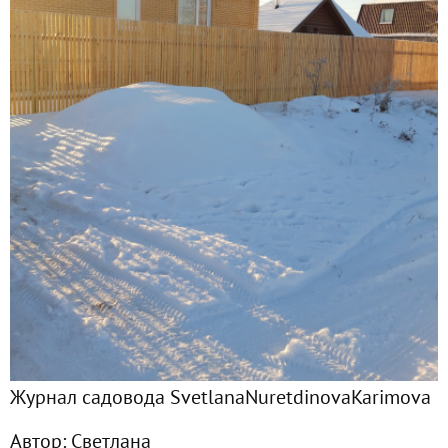
Главная
Подписчики
3
Все публикации
9
Фото
7
Сейчас обсуждают
Живность в грядке
Зимние посиделки
Журнал садовода SvetlanaNuretdinovaKarimova
Планы, или Закупилась так закупилась
Автор:
Светлана
Перебирая фото...