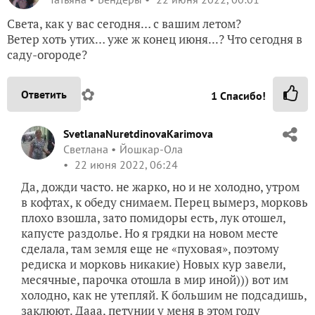
Света, как у вас сегодня… с вашим летом?
Ветер хоть утих… уже ж конец июня...? Что сегодня в
саду-огороде?
✿
Ответить
1
Спасибо!
SvetlanaNuretdinovaKarimova
Светлана
Йошкар-Ола
22 июня 2022, 06:24
Да, дожди часто. не жарко, но и не холодно, утром
в кофтах, к обеду снимаем. Перец вымерз, морковь
плохо взошла, зато помидоры есть, лук отошел,
капусте раздолье. Но я грядки на новом месте
сделала, там земля еще не «пуховая», поэтому
редиска и морковь никакие) Новых кур завели,
месячные, парочка отошла в мир иной))) вот им
холодно, как не утепляй. К большим не подсадишь,
заклюют. Дааа, петунии у меня в этом году