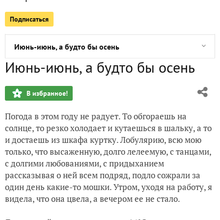
Подписаться
Посевная-2023
Июнь-июнь, а будто бы осень
Июнь-июнь, а будто бы осень
Приз приехал!!!
В избранное!
Мои творения... на радость детям и взрослым
Погода в этом году не радует. То обгораешь на
А все началось с конкурса...
солнце, то резко холодает и кутаешься в шальку, а то
и достаешь из шкафа куртку. Лобулярию, всю мою
только, что высаженную, долго лелеемую, с танцами,
с долгими любованиями, с придыханием
рассказывая о ней всем подряд, подло сожрали за
один день какие-то мошки. Утром, уходя на работу, я
видела, что она цвела, а вечером ее не стало.