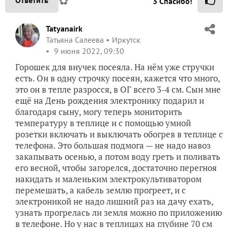
✿
Ответить
3
Спасибо!
Tatyanairk
Татьяна Салеева
Иркутск
9 июня 2022, 09:30
Горошек для внучек посеяла. На нём уже стручки
есть. Он в одну строчку посеян, кажется что много,
это он в тепле разросся, в ОГ всего 3-4 см. Сын мне
ещё на День рождения электронику подарил и
благодаря сыну, могу теперь мониторить
температуру в теплице и с помощью умной
розетки включать и выключать обогрев в теплице с
телефона. Это большая подмога — не надо навоз
закапывать осенью, а потом воду греть и поливать
его весной, чтобы загорелся, достаточно перегноя
накидать и маленьким электрокультиватором
перемешать, а кабель землю прогреет, и с
электроникой не надо лишний раз на дачу ехать,
узнать прогрелась ли земля можно по приложению
в телефоне. Но у нас в теплицах на глубине 70 см