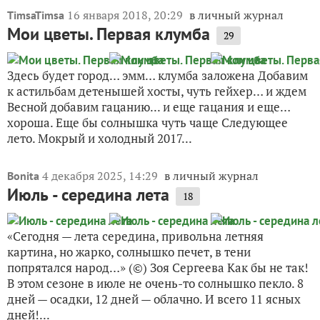
16 января 2018, 20:29
в личный журнал
TimsaTimsa
Мои цветы. Первая клумба
29
Здесь будет город… эмм… клумба заложена Добавим
к астильбам детенышей хосты, чуть гейхер… и ждем
Весной добавим гацанию... и еще гацания и еще…
хороша. Еще бы солнышка чуть чаще Следующее
лето. Мокрый и холодный 2017...
4 декабря 2025, 14:29
в личный журнал
Bonita
Июль - середина лета
18
«Сегодня — лета середина, привольна летняя
картина, но жарко, солнышко печет, в тени
попрятался народ…» (©) Зоя Сергеева Как бы не так!
В этом сезоне в июле не очень-то солнышко пекло. 8
дней — осадки, 12 дней — облачно. И всего 11 ясных
дней!...