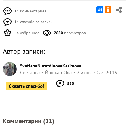
11
комментариев
11
спасибо за запись
в избранное
2880
просмотров
Автор записи:
SvetlanaNuretdinovaKarimova
Светлана
Йошкар-Ола
7 июня 2022, 20:15
510
Сказать спасибо!
Комментарии (
11
)