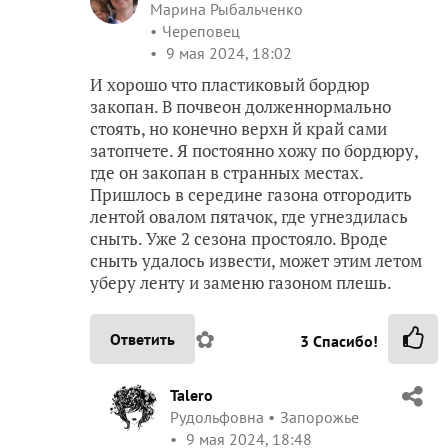
Марина Рыбальченко
Череповец
9 мая 2024, 18:02
И хорошо что пластиковый бордюр
закопан. В почвеон долженнормально
стоять, но конечно верхн й край сами
затопчете. Я постоянно хожу по бордюру,
где он закопан в странных местах.
Пришлось в середине газона отгородить
лентой овалом пятачок, где угнездилась
сныть. Уже 2 сезона простояло. Вроде
сныть удалось извести, может этим летом
уберу ленту и заменю газоном плешь.
✿
Ответить
3
Спасибо!
Talero
Рудольфовна
Запорожье
9 мая 2024, 18:48