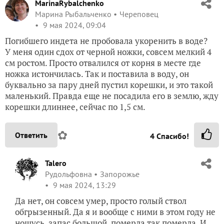
MarinaRybalchenko
Марина Рыбальченко
Череповец
9 мая 2024, 09:04
Погибшего индета не пробовала укоренить в воде?
У меня один сдох от черной ножки, совсем мелкий 4
см ростом. Просто отвалился от корня в месте где
ножка истончилась. Так и поставила в воду, он
буквально за пару дней пустил корешки, и это такой
маленький. Правда еще не посадила его в землю, жду
корешки длиннее, сейчас по 1,5 см.
✿
Ответить
4
Спасибо!
Talero
Рудольфовна
Запорожье
9 мая 2024, 13:29
Да нет, он совсем умер, просто голый ствол
обгрызенный. Да я и вообще с ними в этом году не
ношусь, запас большой, померла так померла. И