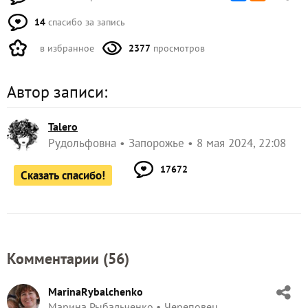
14
спасибо за запись
в избранное
2377
просмотров
Автор записи:
Talero
Рудольфовна
Запорожье
8 мая 2024, 22:08
17672
Сказать спасибо!
Комментарии (
56
)
MarinaRybalchenko
Марина Рыбальченко
Череповец