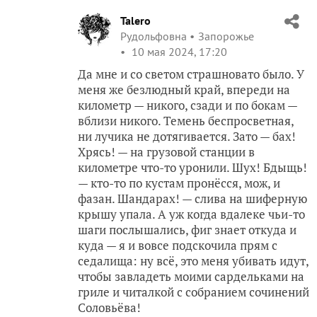
Talero
Рудольфовна
Запорожье
10 мая 2024, 17:20
Да мне и со светом страшновато было. У
меня же безлюдный край, впереди на
километр — никого, сзади и по бокам —
вблизи никого. Темень беспросветная,
ни лучика не дотягивается. Зато — бах!
Хрясь! — на грузовой станции в
километре что-то уронили. Шух! Бдыщь!
— кто-то по кустам пронёсся, мож, и
фазан. Шандарах! — слива на шиферную
крышу упала. А уж когда вдалеке чьи-то
шаги послышались, фиг знает откуда и
куда — я и вовсе подскочила прям с
седалища: ну всё, это меня убивать идут,
чтобы завладеть моими сардельками на
гриле и читалкой с собранием сочинений
Соловьёва!