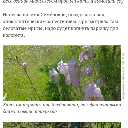
Весь день за мной следом бродили коты и вымогали еду
Нанесла визит к Семёновне, повздыхала над
апокалиптическим запустением. Присмотрела там
беловатые ирисы, надо будет копнуть парочку для
колорита.
Хотя смотрятся они бледновато, но с фиолетовыми
должно быть интересно