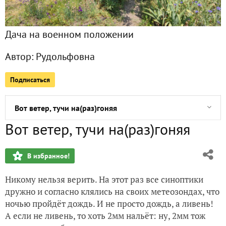
Водные процедуры и огородное бинго
Дача на военном положении
Время копать, время подметать
Автор:
Рудольфовна
Покеда, томаты, прощайте, лопаты!
Подписаться
Короткий пыльный день с лавочкой
Вот ветер, тучи на(раз)гоняя
Вот ветер, тучи на(раз)гоняя
Здравствуй, Пасха, Новый год
В избранное!
Первомай и смерть деревьям
Никому нельзя верить. На этот раз все синоптики
Происки синоптиков и «большая стирка»
дружно и согласно клялись на своих метеозондах, что
ночью пройдёт дождь. И не просто дождь, а ливень!
Эстетическая прокрастинация
А если не ливень, то хоть 2мм нальёт: ну, 2мм тож