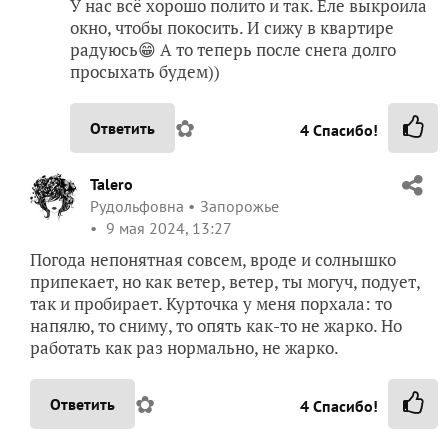
У нас всё хорошо полито и так. Еле выкроила
окно, чтобы покосить. И сижу в квартире
радуюсь😁 А то теперь после снега долго
просыхать будем))
✿
Ответить
4
Спасибо!
Talero
Рудольфовна
Запорожье
9 мая 2024, 13:27
Погода непонятная совсем, вроде и солнышко
припекает, но как ветер, ветер, ты могуч, подует,
так и пробирает. Курточка у меня порхала: то
напялю, то сниму, то опять как-то не жарко. Но
работать как раз нормально, не жарко.
✿
Ответить
4
Спасибо!