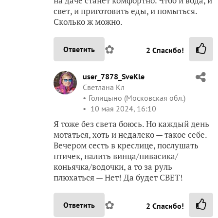
на даче станет комфортно. Чтоб и вода, и
свет, и приготовить еды, и помыться.
Сколько ж можно.
✿
Ответить
2
Спасибо!
user_7878_SveKle
Светлана Кл
Голицыно (Московская обл.)
10 мая 2024, 16:10
Я тоже без света боюсь. Но каждый день
мотаться, хоть и недалеко — такое себе.
Вечером сесть в креслице, послушать
птичек, налить винца/пивасика/
коньячка/водочки, а то за руль
плюхаться — Нет! Да будет СВЕТ!
✿
Ответить
2
Спасибо!