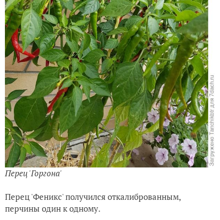
Перец 'Горгона'
Перец 'Феникс' получился откалиброванным,
перчины один к одному.