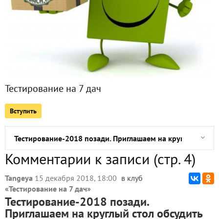
Поздравляем победителей проекта Тестирование семян ов
Поздравляем победителей проекта Тестирование семян
Поздравляем группу тестирования семян овощей от компа
Тестирование на 7 дач
Понять... и простить...
Вступить
Объявляем набор группы тестирования средств для стирк
Тестирование-2018 позади. Приглашаем на круглый стол
Комментарии к записи (стр. 4)
Итоговые отчеты. Первое фото - обратите внимание!
Tangeya
15 декабря 2018, 18:00
в клуб
Тестируем Аптечку садовода и огородника от ТМ "Октябр
«
Тестирование на 7 дач
»
Тестирование-2018 позади.
"Зимний домик" - надёжное укрытие роз!
Приглашаем на круглый стол обсудить