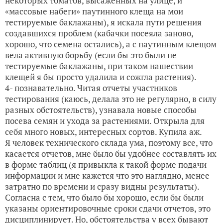
некоторых томатов, высаженных на улице, и
«массовые набеги» паутинного клеща на мои
тестируемые баклажаны), я искала пути решения
создавшихся проблем (кабачки посеяла заново,
хорошо, что семена остались), а с паутинным клещом
вела активную борьбу (если бы это были не
тестируемые баклажаны, при таком нашествии
клещей я бы просто удалила и сожгла растения).
4- познавательно. Читая отчеты участников
тестирования (каюсь, делала это не регулярно, в силу
разных обстоятельств), узнавала новые способы
посева семян и ухода за растениями. Открыла для
себя много новых, интересных сортов. Купила аж.
Я человек технического склада ума, поэтому все, что
касается отчетов, мне было бы удобнее составлять их
в форме таблиц (я привыкла к такой форме подачи
информации и мне кажется что это наглядно, менее
затратно по времени и сразу видны результаты).
Согласна с тем, что было бы хорошо, если бы были
указаны ориентировочные сроки сдачи отчетов, это
дисциплинирует. Но, обстоятельства у всех бывают