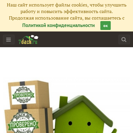
Наш сайт использует файлы cookies, чтобы улучшить
работу и повысить эффективность сайта.
Все публикации
45
Продолжая использование сайта, вы соглашаетесь с
Политикой конфиденциальности
ок
Принимаются заявки на тестирование
1
Идет тестирование
21
Закончено тестирование
2
Тестирование систем подземного автополива
5
Тестирование укрытий для роз
2
Мнения
1
Сейчас обсуждают