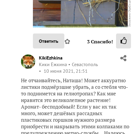
✿
Ответить
3
Спасибо!
KikiEzhkina
Кики Ёжкина
Севастополь
10 июня 2021, 21:51
Не отчаивайтесь, Наташа! Может аккуратно
листики подмёрзшие убрать, а со стебля что-
то поднимется на гелиотропах? Как мне
нравится это великолепное растение!
Аромат- бесподобный! Если у вас их так
много, может дешёвых рассадных
пластиковых горшков нужного размера
приобрести и накрывать этими колпаками по
предупреждению метио-службы… Надеюсь