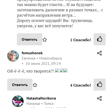
так можно будет спасти… И на будущее:
заготавливать дымление в разных точках… с
расчётом направления ветра…
Дорогу осилит идущий! Вы- труженица,
уверена, у вас всё получится!
✿
Ответить
1
Спасибо!
fomushonok
Евгения
Новосибирск
10 июня 2021, 09:19
Ой-ё-ё-ё, что творится?!
✿
Ответить
4
Спасибо!
NatashaNovikova
Наталья
Томск