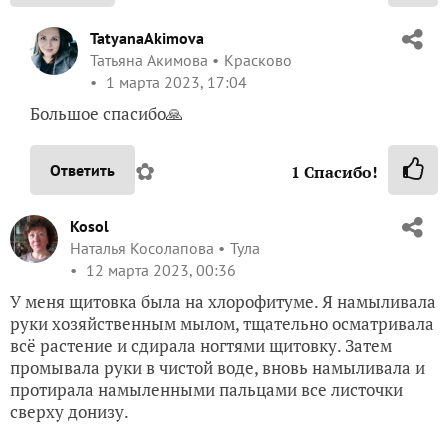
TatyanaAkimova
Татьяна Акимова
Красково
1 марта 2023, 17:04
Большое спасибо🙏
✿
Ответить
1
Спасибо!
Kosol
Наталья Косолапова
Тула
12 марта 2023, 00:36
У меня щитовка была на хлорофитуме. Я намыливала
руки хозяйственным мылом, тщательно осматривала
всё растение и сдирала ногтями щитовку. Затем
промывала руки в чистой воде, вновь намыливала и
протирала намыленными пальцами все листочки
сверху донизу.