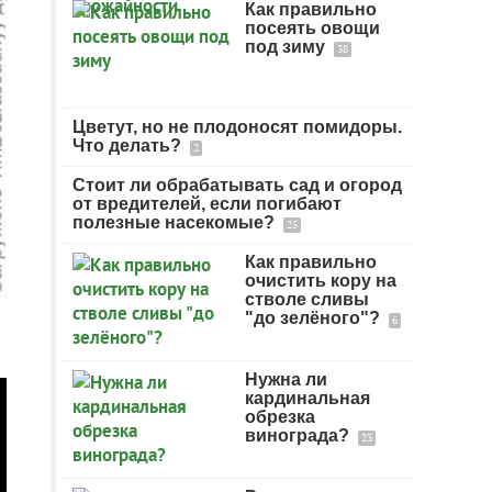
Как правильно
посеять овощи
под зиму
38
Цветут, но не плодоносят помидоры.
Что делать?
2
Стоит ли обрабатывать сад и огород
от вредителей, если погибают
полезные насекомые?
25
Как правильно
очистить кору на
стволе сливы
"до зелёного"?
6
Нужна ли
кардинальная
обрезка
винограда?
23