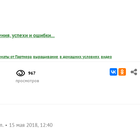
ия, успехи и ошибки...
оматы от Партнера
,
выращивание
,
в домашних условиях
,
видео
967
просмотров
л.
15 мая 2018, 12:40