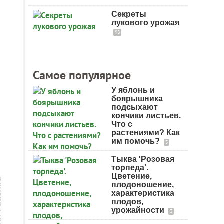
Секреты
лукового урожая
98
Самое популярное
У яблонь и
боярышника
подсыхают
кончики листьев.
Что с
растениями? Как
им помочь?
3
Тыква 'Розовая
торпеда'.
Цветение,
плодоношение,
характеристика
плодов,
урожайности
3