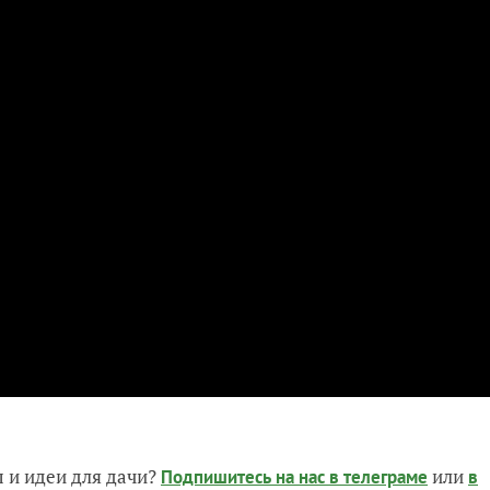
 и идеи для дачи?
или
Подпишитесь на нас
в телеграме
в