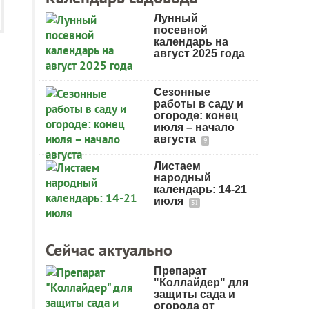
Лунный
посевной
календарь на
август 2025 года
Сезонные
работы в саду и
огороде: конец
июля – начало
августа
9
Листаем
народный
календарь: 14-21
июля
31
Сейчас актуально
Препарат
"Коллайдер" для
защиты сада и
огорода от