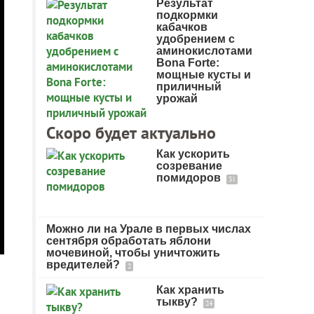
Результат
подкормки
кабачков
удобрением с
аминокислотами
Bona Forte:
мощные кусты и
приличный
урожай
Скоро будет актуально
Как ускорить
созревание
помидоров
31
Можно ли на Урале в первых числах
сентября обработать яблони
мочевиной, чтобы уничтожить
вредителей?
2
Как хранить
тыкву?
24