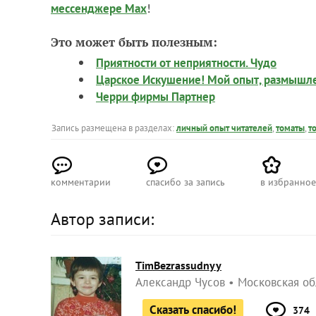
!
мессенджере Max
Это может быть полезным:
Приятности от неприятности. Чудо
Царское Искушение! Мой опыт, размышлен
Черри фирмы Партнер
Запись размещена в разделах:
личный опыт читателей
,
томаты
,
т
комментарии
спасибо за запись
в избранное
Автор записи:
TimBezrassudnyy
Александр Чусов
Московская об
Сказать спасибо!
374