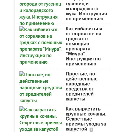
гусениц и
колорадского
жука. Инструкция
по применению
Как избавиться
от сорняков на
грядках с
помощью
препарата
"Миура".
Инструкция по
применению
Простые, но
действенные
народные
средства от
вредителей
капусты
Как вырастить
крупные кочаны.
Секретные
приемы ухода за
капустой
6