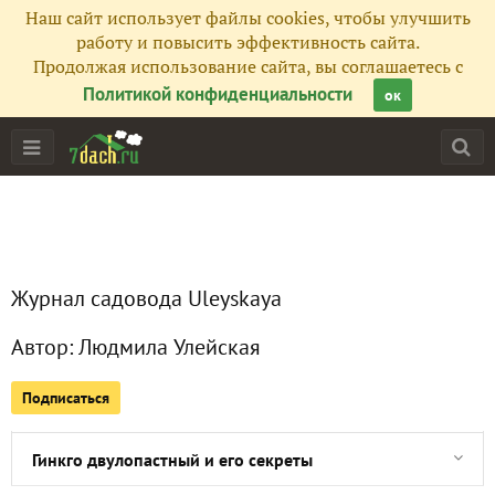
Наш сайт использует файлы cookies, чтобы улучшить
Все публикации
403
работу и повысить эффективность сайта.
Продолжая использование сайта, вы соглашаетесь с
Сейчас обсуждают
Политикой конфиденциальности
ок
Фитолакка фитолакке рознь
Священная трава - иссоп
Журнал садовода Uleyskaya
Неповторимый южный шарм майорана
Автор:
Людмила Улейская
Трава с ароматом аниса
Подписаться
Бесплодная форма каштана среди классиков ленинизма
Гинкго двулопастный и его секреты