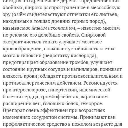
Сегодня это древнейшее дерево – предшественник
хвойных, широко распространенное в мезозойскую
эру (о чём свидетельствуют отпечатки его листьев,
находимых в толщах древних горных пород),
называемое
живым ископаемым
, – известно многим
по рекламе его целебных свойств. Спиртовой
экстракт листьев гинкго улучшает мозговое
кровообращение, повышает устойчивость клеток
мозга к гипоксии (недостатку кислорода),
предотвращает образование тромбов, улучшает
состояние крупных сосудов и капилляров, понижает
вязкость крови; обладает противовоспалительным и
противоаллергическим действием. Рекомендуется
при атеросклерозе, гипертензии, ишемической
болезни сердца, тромбофлебитах, варикозном
расширении вен, головных болях, геморрое.
Препарат очень эффективен при возрастных
изменениях сосудистой системы. Принимают как
профилактическое средство в пожилом возрасте для