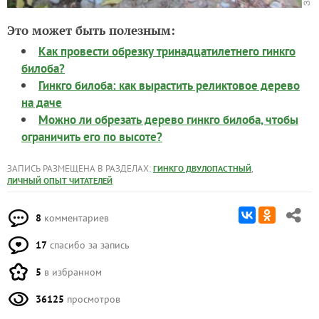
Это может быть полезным:
Как провести обрезку тринадцатилетнего гинкго
билоба?
Гинкго билоба: как вырастить реликтовое дерево
на даче
Можно ли обрезать дерево гинкго билоба, чтобы
ограничить его по высоте?
ЗАПИСЬ РАЗМЕЩЕНА В РАЗДЕЛАХ:
,
ГИНКГО ДВУЛОПАСТНЫЙ
ЛИЧНЫЙ ОПЫТ ЧИТАТЕЛЕЙ
8
комментариев
17
спасибо за запись
5
в избранном
36125
просмотров