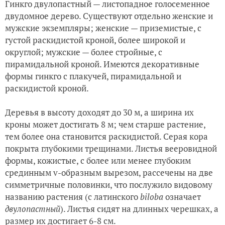
Гинкго двулопастный — листопадное голосеменное
двудомное дерево. Существуют отдельно женские и
мужские экземпляры; женские — приземистые, с
густой раскидистой кроной, более широкой и
округлой; мужские — более стройные, с
пирамидальной кроной. Имеются декоративные
формы гинкго с плакучей, пирамидальной и
раскидистой кроной.
Деревья в высоту доходят до 30 м, а ширина их
кроны может достигать 8 м; чем старше растение,
тем более она становится раскидистой. Серая кора
покрыта глубокими трещинами. Листья вееровидной
формы, кожистые, с более или менее глубоким
срединным v-образным вырезом, рассечены на две
симметричные половинки, что послужило видовому
названию растения (с латинского
b
iloba
означает
двулопастный
). Листья сидят на длинных черешках, а
размер их достигает 6-8 см.