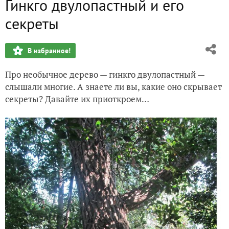
Гинкго двулопастный и его
Цикорий - мамулечкин цветок
секреты
Дыня из кармана королевы Анны
В избранное!
Живая изгородь для себя и для потомков
Про необычное дерево — гинкго двулопастный —
Дачный театр принцессы Лии
слышали многие. А знаете ли вы, какие оно скрывает
секреты? Давайте их приоткроем…
В гостях у мастера