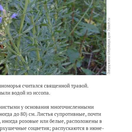
мноморья считался священной травой.
мыли водой из иссопа.
вянистыми у основания многочисленными
гда до 80) см. Листья супротивные, почти
, иногда розовые или белые, расположены в
ерхушечные соцветия; распускаются в июне-