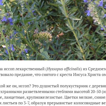
а иссоп лекарственный (
Hyssopus
officinalis
) из Средизе
вовало предание, что снятого с креста Иисуса Христа о
кой же он, иссоп? Это душистый полукустарник с дере
хгранными разветвленными стеблями высотой 20-50 (ино
е, ланцетные, крупножелезистые. Цветки мелкие, синие
х листьев по 3-7, образуя прерывистые колосовидные в