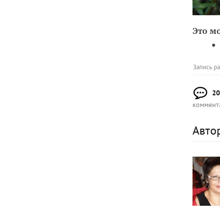
Это м
Запись р
20
коммент
Авто