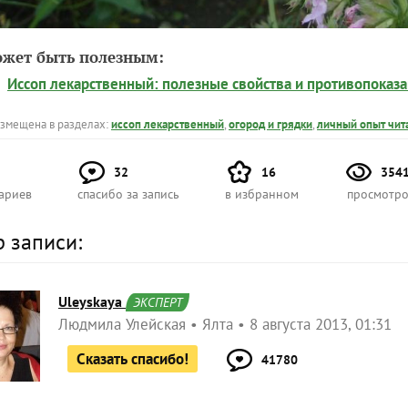
ожет быть полезным:
Иссоп лекарственный: полезные свойства и противопоказ
азмещена в разделах:
иссоп лекарственный
,
огород и грядки
,
личный опыт чит
32
16
354
ариев
спасибо за запись
в избранном
просмотро
р записи:
Uleyskaya
ЭКСПЕРТ
Людмила Улейская
Ялта
8 августа 2013, 01:31
Сказать спасибо!
41780