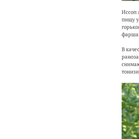
Иссоп 
пищу у
горько
фаршам
В каче
раноза
снимаю
тонизи