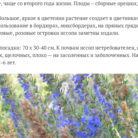
е, чаще со второго года жизни. Плоды – сборные орешки;
большое, яркое в цветении растение создает в цветник
пользование в бордюрах, миксбордерах, на пряных грядк
овые, розовые островки иссопа заметны издали.
посадки: 70 х 30-40 см. К почвам иссоп нетребователен,
, щелочных, плохо — на засоленных и заболоченных. Н
-6 лет.