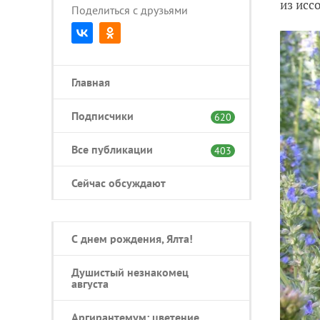
из исс
Поделиться с друзьями
Главная
Подписчики
620
Все публикации
403
Сейчас обсуждают
С днем рождения, Ялта!
Душистый незнакомец
августа
Аргирантемум: цветение