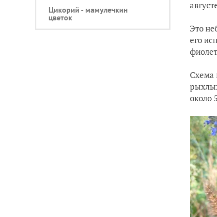
август
Цикорий - мамулечкин
цветок
Это не
его ис
фиолет
Схема 
рыхлых
около 5