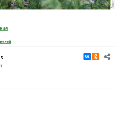
ания
ателей
13
в