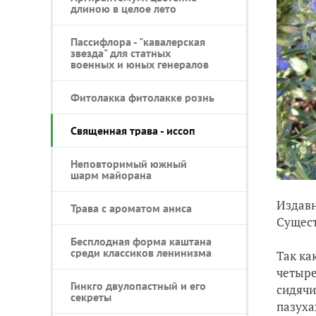
длиною в целое лето
Пассифлора - "кавалерская
звезда" для статных
военных и юных генералов
Фитолакка фитолакке рознь
Священная трава - иссоп
Неповторимый южный
шарм майорана
Издавн
Трава с ароматом аниса
Сущест
Бесплодная форма каштана
среди классиков ленинизма
Так ка
четыре
Гинкго двулопастный и его
сидячи
секреты
пазуха