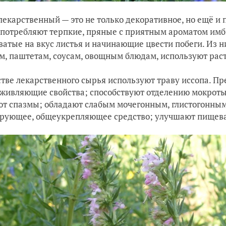
лекарственный — это не только декоративное, но ещё и 
потребляют терпкие, пряные с приятным ароматом имб
ватые на вкус листья и начинающие цвести побеги. Из н
, паштетам, соусам, овощным блюдам, используют раст
стве лекарственного сырья используют траву иссопа. П
живляющие свойства; способствуют отделению мокроты
т спазмы; обладают слабым мочегонным, глистогонным
рующее, общеукрепляющее средство; улучшают пищева