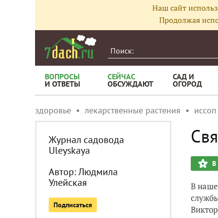
Наш сайт использ
Продолжая испо
ВОПРОСЫ
СЕЙЧАС
САД И
И ОТВЕТЫ
ОБСУЖДАЮТ
ОГОРОД
здоровье
лекарственные растения
иссоп
Свя
Журнал садовода
Uleyskaya
В
Автор:
Людмила
Улейская
В наше
службы
Подписаться
Виктор