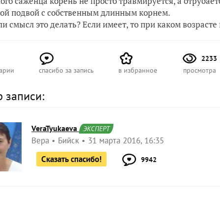
ого саженца корень не просто травмируется, а отрубае
кой подвой с собственным длинным корнем.
ли смысл это делать? Если имеет, то при каком возраст
2233
арии
спасибо за запись
в избранное
просмотра
р записи:
VeraTyukaeva
ЭКСПЕРТ
Вера
Бийск
31 марта 2016, 16:35
Сказать спасибо!
9942