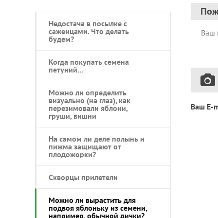
Пож
Недостача в посылке с
саженцами. Что делать
будем?
Когда покупать семена
петуний...
Можно ли определить
визуально (на глаз), как
Ваш E-m
перезимовали яблони,
груши, вишни
На самом ли деле полынь и
пижма защищают от
плодожорки?
Скворцы прилетели
Можно ли вырастить для
подвоя яблоньку из семени,
например, обычной дички?