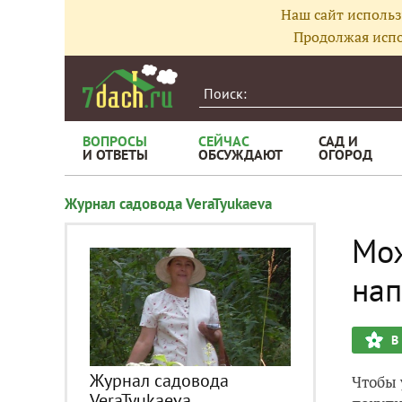
Наш сайт использ
Продолжая испо
ВОПРОСЫ
СЕЙЧАС
САД И
И ОТВЕТЫ
ОБСУЖДАЮТ
ОГОРОД
Журнал садовода VeraTyukaeva
Мож
нап
В
Журнал садовода
Чтобы 
VeraTyukaeva