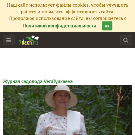
Наш сайт использует файлы cookies, чтобы улучшить
работу и повысить эффективность сайта.
Продолжая использование сайта, вы соглашаетесь с
Политикой конфиденциальности
ок
Главная
Подписчики
195
Все публикации
277
Журнал садовода VeraTyukaeva
Фото
18
Сейчас обсуждают