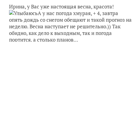
Ирина, у Вас уже настоящая весна, красота!
А у нас погода хмурая, + 4, завтра
опять дождь со снегом обещают и такой прогноз на
неделю. Весна наступает не решительно.)) Так
обидно, как дело к выходным, так и погода
портится, а столько планов…
✿
Ответить
Anatolewna
Ирина
Бендеры
1 апреля 2016, 22:46
У нас весна уже вступила в права. Хотя, на
следующую неделю обещают небольшое
похолодание до + 12С. По сравнению с сегодняшними
+26 С, это уже холодно. На завтра планов- уйма. И
картошку надо досадить, и свеклу, и огурцы в
тепличку, и клумбу хочу начать готовить под
цветочки. В общем, посмотрим, что успею. Прямо