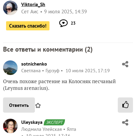
Viktoria_Sh
Сет Аис
9 июля 2025, 14:39
23
Сказать спасибо!
Все ответы и комментарии (
2
)
sotnichenko
Светлана
Гурзуф
10 июля 2025, 17:19
Очень похоже растение на Колосняк песчаный
(Leymus arenarius).
✿
Ответить
Uleyskaya
ЭКСПЕРТ
Людмила Улейская
Ялта
10 июля 2025, 17:36