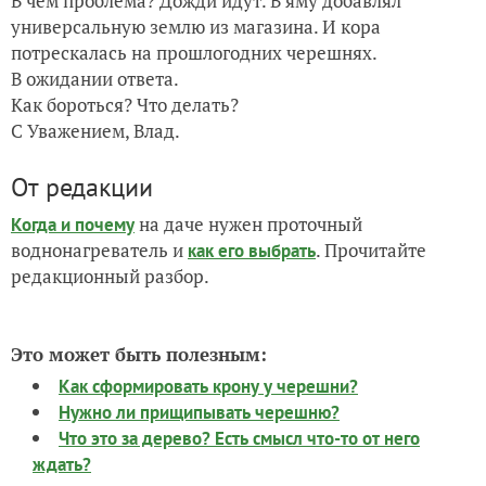
В чем проблема? Дожди идут. В яму добавлял
универсальную землю из магазина. И кора
потрескалась на прошлогодних черешнях.
В ожидании ответа.
Как бороться? Что делать?
С Уважением, Влад.
От редакции
на даче нужен проточный
Когда и почему
воднонагреватель и
. Прочитайте
как его выбрать
редакционный разбор.
Это может быть полезным:
Как сформировать крону у черешни?
Нужно ли прищипывать черешню?
Что это за дерево? Есть смысл что-то от него
ждать?