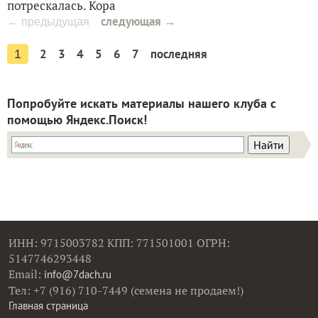
потрескалась. Кора
следующая →
← предыдущая
2
3
4
5
6
7
последняя
1
Попробуйте искать материалы нашего клуба с
помощью Яндекс.Поиск!
ИНН: 9715003782 КПП: 771501001 ОГРН:
5147746293448
Email:
info@7dach.ru
Тел: +7 (916) 710-7449 (семена не продаем!)
Главная страница