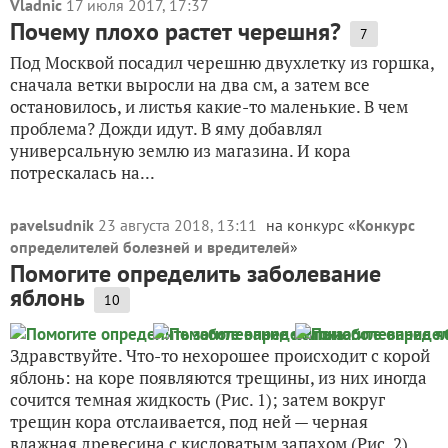
Vladnic
17 июля 2017, 17:37
Почему плохо растет черешня?
7
Под Москвой посадил черешню двухлетку из горшка,
сначала ветки выросли на два см, а затем все
остановилось, и листья какие-то маленькие. В чем
проблема? Дожди идут. В яму добавлял
универсальную землю из магазина. И кора
потрескалась на...
pavelsudnik
23 августа 2018, 13:11
на конкурс «
Конкурс
определителей болезней и вредителей
»
Помогите определить заболевание
яблонь
10
Здравствуйте. Что-то нехорошее происходит с корой
яблонь: на коре появляются трещины, из них иногда
сочится темная жидкость (Рис. 1); затем вокруг
трещин кора отслаивается, под ней — черная
влажная древесина с кисловатым запахом (Рис. 2),