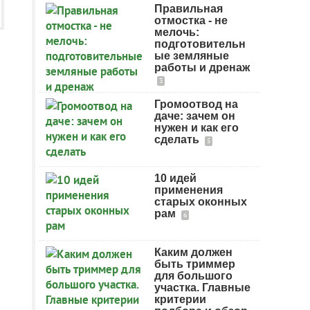
Правильная
отмостка - не
мелочь:
подготовительн
ые земляные
работы и дренаж
3
Громоотвод на
даче: зачем он
нужен и как его
сделать
5
10 идей
применения
старых оконных
рам
6
Каким должен
быть триммер
для большого
участка. Главные
критерии