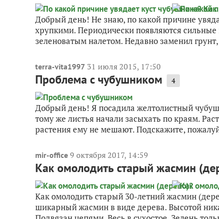
Добрый день! Не знаю, по какой причине увяда
хрупкими. Периодически появляются сильные в
зеленоватым налетом. Недавно заменил грунт, 
31 июля 2015, 17:50
terra-vita1997
Проблема с чубушником
4
Добрый день! Я посадила желтолистный чубушник
тому же листья начали засыхать по краям. Рас
растения ему не мешают. Подскажите, пожалуйс
9 октября 2017, 14:59
mir-office
Как омолодить старый жасмин (де
Как омолодить старый 30-летний жасмин (дерев
шикарный жасмин в виде дерева. Высотой ника
Подвязан цепями. Весь в сухостое. Зелень тольк