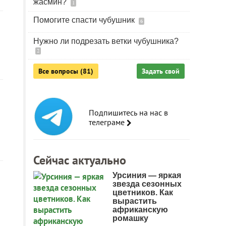
жасмин?
1
Помогите спасти чубушник
6
Нужно ли подрезать ветки чубушника?
2
Все вопросы (81)
Задать свой
Подпишитесь на нас в
телеграме
Сейчас актуально
Урсиния — яркая
звезда сезонных
цветников. Как
вырастить
африканскую
ромашку