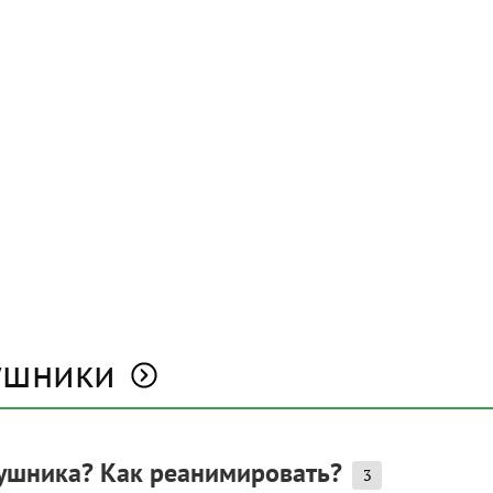
ушники
бушника? Как реанимировать?
3