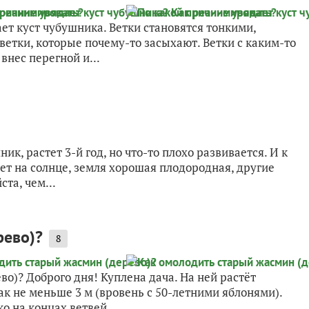
ет куст чубушника. Ветки становятся тонкими,
етки, которые почему-то засыхают. Ветки с каким-то
внес перегной и...
, растет 3-й год, но что-то плохо развивается. И к
тет на солнце, земля хорошая плодородная, другие
та, чем...
рево)?
8
о)? Доброго дня! Куплена дача. На ней растёт
к не меньше 3 м (вровень с 50-летними яблонями).
о на концах ветвей....