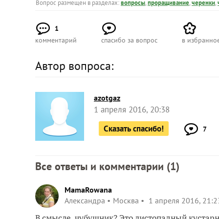
Вопрос размещен в разделах:
вопросы
,
проращивание
,
черенки
,
1
комментарий
спасибо за вопрос
в избранно
Автор вопроса:
azotgaz
1 апреля 2016, 20:38
Сказать спасибо!
7
Все ответы и комментарии (
1
)
MamaRowana
Александра
Москва
1 апреля 2016, 21:2
В смысле, чубушник? Это листопадный кустар