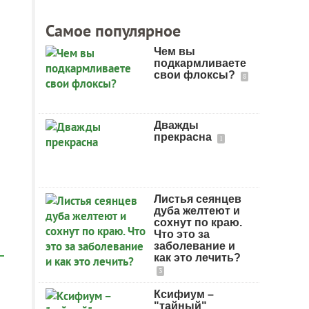
Самое популярное
Чем вы
подкармливаете
свои флоксы?
8
Дважды
прекрасна
1
Листья сеянцев
дуба желтеют и
сохнут по краю.
Что это за
заболевание и
как это лечить?
3
Ксифиум –
"тайный"