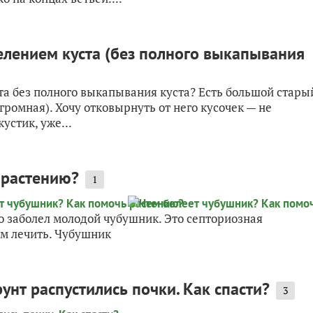
лением куста (без полного выкапывания
а без полного выкапывания куста? Есть большой стары
огромная). Хочу отковырнуть от него кусочек — не
устик, уже...
 растению?
1
о заболел молодой чубушник. Это септориозная
ем лечить. Чубушник
унт распустились почки. Как спасти?
3