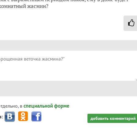
й комнатный жасмин?
специальной форме
отдельно, в
з:
добавить комментарий