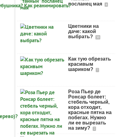
посланец мая
4
Цветники на
даче: какой
выбрать?
30
Как тую обрезать
красивым
шариком?
7
Роза Пьер де
Ронсар болеет:
стебель черный,
кора отходит,
красные пятна на
побегах. Нужно
ли ее вырезать
на зиму?
2