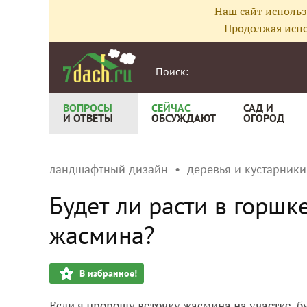
Наш сайт использ
Продолжая испо
ВОПРОСЫ
СЕЙЧАС
САД И
И ОТВЕТЫ
ОБСУЖДАЮТ
ОГОРОД
ландшафтный дизайн
деревья и кустарники
Будет ли расти в горш
жасмина?
В избранное!
Если я пророщу веточку жасмина на участке, бу