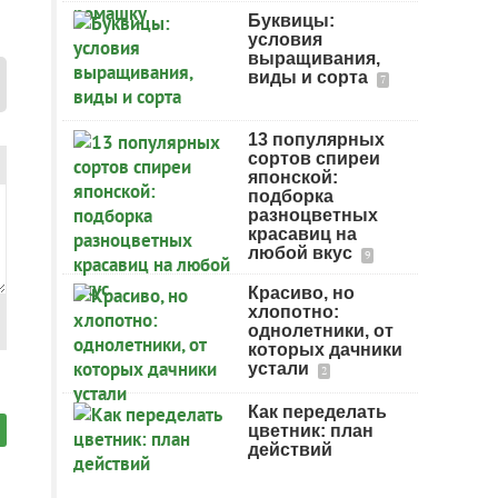
Буквицы:
условия
выращивания,
виды и сорта
7
13 популярных
сортов спиреи
японской:
подборка
разноцветных
красавиц на
любой вкус
9
Красиво, но
хлопотно:
однолетники, от
которых дачники
устали
2
Как переделать
цветник: план
действий