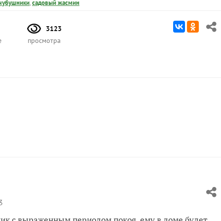
чубушники
,
садовый жасмин
3123
е
просмотра
3
ник с выраженным периодом покоя, ему в доме будет