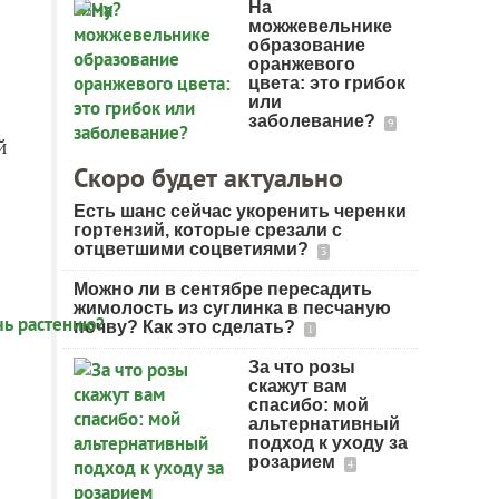
На
можжевельнике
образование
оранжевого
цвета: это грибок
или
заболевание?
9
й
Скоро будет актуально
Есть шанс сейчас укоренить черенки
гортензий, которые срезали с
отцветшими соцветиями?
3
Можно ли в сентябре пересадить
жимолость из суглинка в песчаную
почву? Как это сделать?
1
За что розы
скажут вам
спасибо: мой
альтернативный
подход к уходу за
розарием
4