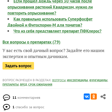
Если прошёл дождь через 30 часов после
опрыскивания растений Квадрисом, нужно ли
повторить опрыскивание?
Как правильно использовать Суперфосфат
Двойной и Фитоспорин-М для томатов?
Что из себя представляет препарат ПФКлерос?
Все вопросы о препаратах (79)
У вас есть свой дачный вопрос? Задайте его нашим
экспертам и опытным дачникам.
Задать вопрос
ВОПРОС РАЗМЕЩЕН В РАЗДЕЛАХ:
,
,
,
ВОПРОСЫ
ИНСЕКТИЦИДЫ
ФУНГИЦИДЫ
,
,
ПРЕПАРАТЫ
ВРЕД
СРОК ОЖИДАНИЯ
11
комментариев
1
спасибо за вопрос